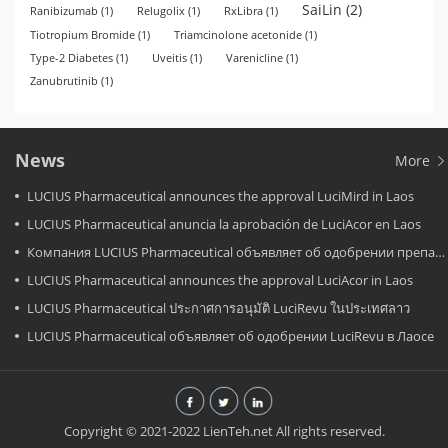
SaiLin
(2)
Ranibizumab
(1)
Relugolix
(1)
RxLibra
(1)
Tiotropium Bromide
(1)
Triamcinolone acetonide
(1)
Type-2 Diabetes
(1)
Uveitis
(1)
Varenicline
(1)
Zanubrutinib
(1)
News
More
LUCIUS Pharmaceutical announces the approval LuciMird in Laos
LUCIUS Pharmaceutical anuncia la aprobación de LuciAcor en Laos
Компания LUCIUS Pharmaceutical объявляет об одобрении препарата LuciAcor в Лаосе.
LUCIUS Pharmaceutical announces the approval LuciAcor in Laos
LUCIUS Pharmaceutical ประกาศการอนุมัติ LuciRevu ในประเทศลาว
LUCIUS Pharmaceutical объявляет об одобрении LuciRevu в Лаосе
Copyright © 2021-2022 LienTeh.net All rights reserved.