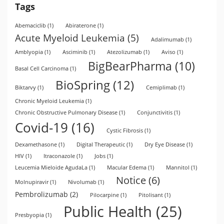
Tags
Abemaciclib
(1)
Abiraterone
(1)
Acute Myeloid Leukemia
(5)
Adalimumab
(1)
Amblyopia
(1)
Asciminib
(1)
Atezolizumab
(1)
Aviso
(1)
BigBearPharma
(10)
Basal Cell Carcinoma
(1)
BioSpring
(12)
Biktarvy
(1)
Cemiplimab
(1)
Chronic Myeloid Leukemia
(1)
Chronic Obstructive Pulmonary Disease
(1)
Conjunctivitis
(1)
Covid-19
(16)
Cystic Fibrosis
(1)
Dexamethasone
(1)
Digital Therapeutic
(1)
Dry Eye Disease
(1)
HIV
(1)
Itraconazole
(1)
Jobs
(1)
Leucemia Mieloide AgudaLa
(1)
Macular Edema
(1)
Mannitol
(1)
Notice
(6)
Molnupiravir
(1)
Nivolumab
(1)
Pembrolizumab
(2)
Pilocarpine
(1)
Pitolisant
(1)
Public Health
(25)
Presbyopia
(1)