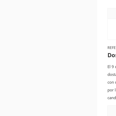
REFE
Do
El 9
dost
con 
por 
cand