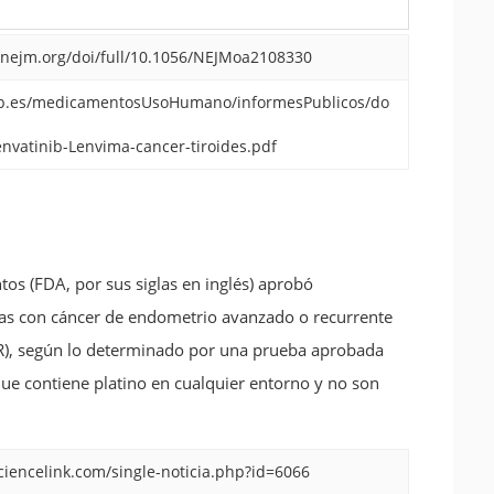
.nejm.org/doi/full/10.1056/NEJMoa2108330
b.es/medicamentosUsoHumano/informesPublicos/do
lenvatinib-Lenvima-cancer-tiroides.pdf
os (FDA, por sus siglas en inglés) aprobó
ltas con cáncer de endometrio avanzado o recurrente
R), según lo determinado por una prueba aprobada
ue contiene platino en cualquier entorno y no son
sciencelink.com/single-noticia.php?id=6066