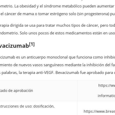
metrio. La obesidad y el síndrome metabólico pueden aumentar 
 el cáncer de mama o tomar estrógeno solo (sin progesterona) pu
erapia dirigida se usa para tratar muchos tipos de cáncer, pero to
ndometrio. Solo unos pocos de estos medicamentos están en us
[1]
vacizumab
cizumab es un anticuerpo monoclonal que funciona como inhibido
imiento de nuevos vasos sanguíneos mediante la inhibición del fac
s palabras, la terapia anti-VEGF. Bevacizumab fue aprobado para
https://
tado de aprobación
informati
strucciones de uso: dosificación,
https://www.breas