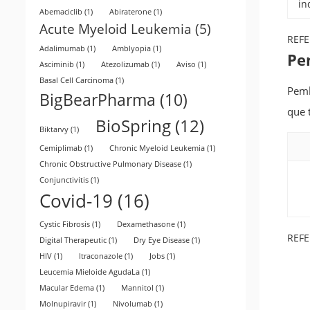
in
Abemaciclib
(1)
Abiraterone
(1)
Acute Myeloid Leukemia
(5)
REFE
Adalimumab
(1)
Amblyopia
(1)
Pe
Asciminib
(1)
Atezolizumab
(1)
Aviso
(1)
Basal Cell Carcinoma
(1)
Pemb
BigBearPharma
(10)
que 
BioSpring
(12)
Biktarvy
(1)
Cemiplimab
(1)
Chronic Myeloid Leukemia
(1)
Chronic Obstructive Pulmonary Disease
(1)
Conjunctivitis
(1)
Covid-19
(16)
Cystic Fibrosis
(1)
Dexamethasone
(1)
REFE
Digital Therapeutic
(1)
Dry Eye Disease
(1)
HIV
(1)
Itraconazole
(1)
Jobs
(1)
Leucemia Mieloide AgudaLa
(1)
Macular Edema
(1)
Mannitol
(1)
Molnupiravir
(1)
Nivolumab
(1)