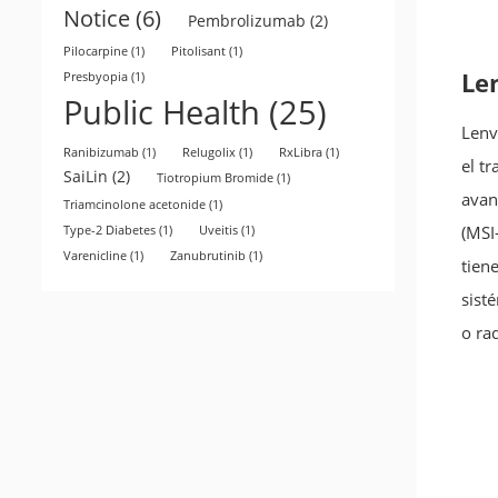
Notice
(6)
Pembrolizumab
(2)
Pilocarpine
(1)
Pitolisant
(1)
Le
Presbyopia
(1)
Public Health
(25)
Lenv
Ranibizumab
(1)
Relugolix
(1)
RxLibra
(1)
el t
SaiLin
(2)
Tiotropium Bromide
(1)
avan
Triamcinolone acetonide
(1)
(MSI
Type-2 Diabetes
(1)
Uveitis
(1)
Varenicline
(1)
Zanubrutinib
(1)
tien
sist
o ra