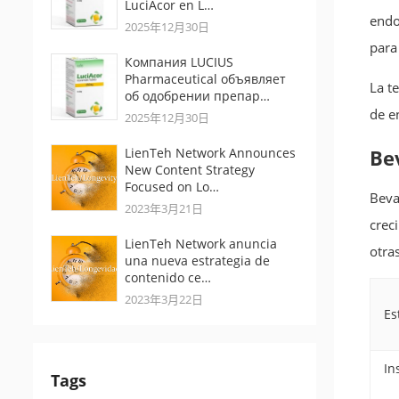
LuciAcor en L…
endo
2025年12月30日
para
Компания LUCIUS
Pharmaceutical объявляет
La t
об одобрении препар…
de e
2025年12月30日
LienTeh Network Announces
Be
New Content Strategy
Focused on Lo…
Beva
2023年3月21日
crec
LienTeh Network anuncia
otra
una nueva estrategia de
contenido ce…
2023年3月22日
Es
In
Tags