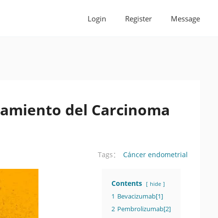
Login
Register
Message
atamiento del Carcinoma
Cáncer endometrial
Tags：
Contents
hide
1
Bevacizumab[1]
2
Pembrolizumab[2]