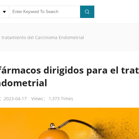
el tratamiento del Carcinoma Endometrial
fármacos dirigidos para el tr
ndometrial
：2023-04-17
Views： 1,373 Times