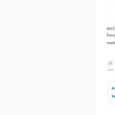
REFE
Para
medi
Link
P
N