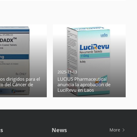
2025-11-13
s dirigidos para el
LUCIUS Pharmaceutical
to del Cáncer de
anuncia la aprobación de
LuciRevu en Laos
Us
News
More