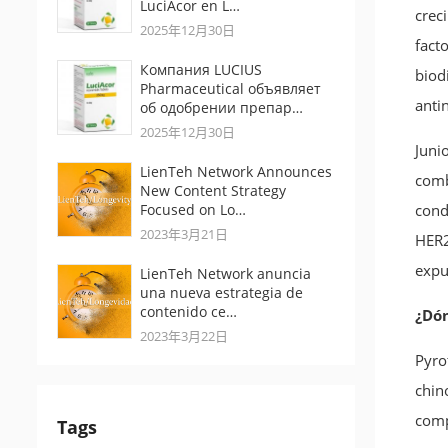
LuciAcor en L…
crec
2025年12月30日
fact
Компания LUCIUS
biod
Pharmaceutical объявляет
anti
об одобрении препар…
2025年12月30日
Junio
LienTeh Network Announces
comb
New Content Strategy
Focused on Lo…
cond
2023年3月21日
HER2
expu
LienTeh Network anuncia
una nueva estrategia de
contenido ce…
¿Dón
2023年3月22日
Pyro
chin
comp
Tags