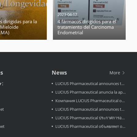
2023-04-17
s dirigidas para la
4 fármacos dirigidos para el
Mieloide
tratamiento del Carcinoma
LMA)
Endometrial
Us
News
More
or：
LUCIUS Pharmaceutical announces the approval LuciMird in Laos
LUCIUS Pharmaceutical anuncia la aprobación de LuciAcor en Laos
Компания LUCIUS Pharmaceutical объявляет об одобрении препарата LuciAcor в Лаосе.
net
LUCIUS Pharmaceutical announces the approval LuciAcor in Laos
LUCIUS Pharmaceutical ประกาศการอนุมัติ LuciRevu ในประเทศลาว
net
LUCIUS Pharmaceutical объявляет об одобрении LuciRevu в Лаосе