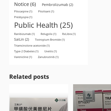
Notice
(6)
Pembrolizumab
(2)
Pilocarpine
(1)
Pitolisant
(1)
Presbyopia
(1)
Public Health
(25)
Ranibizumab
(1)
Relugolix
(1)
RxLibra
(1)
SaiLin
(2)
Tiotropium Bromide
(1)
Triamcinolone acetonide
(1)
Type-2 Diabetes
(1)
Uveitis
(1)
Varenicline
(1)
Zanubrutinib
(1)
Related posts