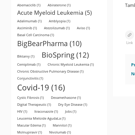
Tamb
Abemaciclib
(1)
Abiraterone
(1)
Acute Myeloid Leukemia
(5)
Adalimumab
(1)
Amblyopia
(1)
Asciminib
(1)
Atezolizumab
(1)
Aviso
(1)
Basal Cell Carcinoma
(1)
BigBearPharma
(10)
Link
BioSpring
(12)
Biktarvy
(1)
P
Cemiplimab
(1)
Chronic Myeloid Leukemia
(1)
Chronic Obstructive Pulmonary Disease
(1)
N
Conjunctivitis
(1)
Covid-19
(16)
Cystic Fibrosis
(1)
Dexamethasone
(1)
Digital Therapeutic
(1)
Dry Eye Disease
(1)
HIV
(1)
Itraconazole
(1)
Jobs
(1)
Leucemia Mieloide AgudaLa
(1)
Macular Edema
(1)
Mannitol
(1)
Molnupiravir
(1)
Nivolumab
(1)