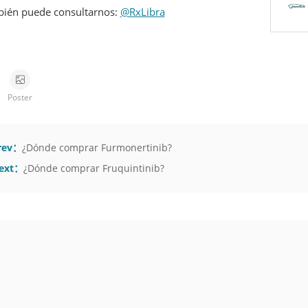
ién puede consultarnos:
@RxLibra
Poster
rev：
¿Dónde comprar Furmonertinib?
ext：
¿Dónde comprar Fruquintinib?