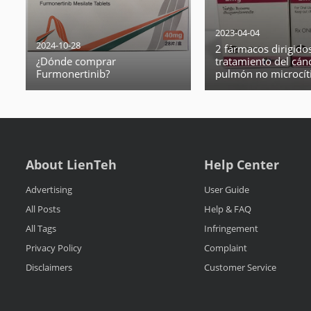
2023-04-04
2024-10-28
2 fármacos dirigidos
¿Dónde comprar
tratamiento del cán
Furmonertinib?
pulmón no microcít
avanzado (NSCLC) c
mutación BRAF V600
About LienTeh
Help Center
Advertising
User Guide
All Posts
Help & FAQ
All Tags
Infringement
Privacy Policy
Complaint
Disclaimers
Customer Service