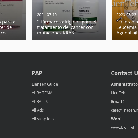
2024-07-15
2023-03-23
 para el
2 fármacos dirigidos para el
10 terapia
cer de
tratamiento del cáncer con
Leucemia 
ico
mutaciones KRAS
AgudaLa(
on
 positiva
PAP
Contact 
LienTeh Guide
Administrat
ALBA TEAM
LienTeh
ALBA LIST
Email：
All Ads
care@lineteh.
All suppliers
Web：
www.LienTeh.