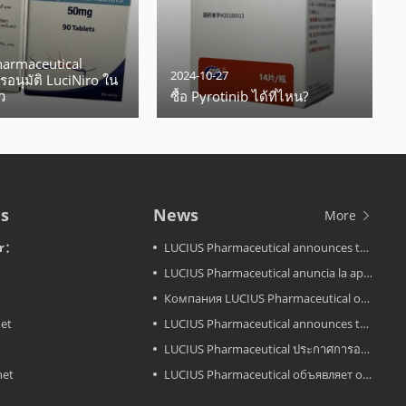
armaceutical
2024-10-27
อนุมัติ LuciNiro ใน
ว
ซื้อ Pyrotinib ได้ที่ไหน?
Us
News
More
or：
LUCIUS Pharmaceutical announces the approval LuciMird in Laos
LUCIUS Pharmaceutical anuncia la aprobación de LuciAcor en Laos
Компания LUCIUS Pharmaceutical объявляет об одобрении препарата LuciAcor в Лаосе.
net
LUCIUS Pharmaceutical announces the approval LuciAcor in Laos
LUCIUS Pharmaceutical ประกาศการอนุมัติ LuciRevu ในประเทศลาว
net
LUCIUS Pharmaceutical объявляет об одобрении LuciRevu в Лаосе