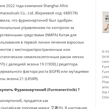
не 2022 года компания Shanghai Allist
maceuticals Co., Ltd. (биржевой код: 688578)
явила, что фурмонертиниб был одобрен
иональным управлением по контролю за
рственными средствами (NMPA) Китая для
ользования в первой линии лечения взрослых
иентов с местнораспространенным или
астатическим немелкоклеточным раком легких
Л) с делецией экзона 19 (19DEL) рецептора
ермального фактора роста (EGFR) или мутациями
ны экзона 21 (L858R).
 купить Фурмонертиниб (Furmonertinib) ?
онертиниб, продается как
a (китайская торговая марка: 艾弗沙). В настоящее