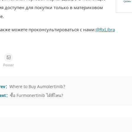
я доступен для покупки только в материковом
е.
акже можете проконсультироваться с нами:
@RxLibra
Poster
rev：
Where to Buy Aumolertinib？
ext：
ซื้อ Furmonertinib ได้ที่ไหน?