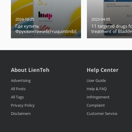
2024-10-25
2023-04-05
Где купить
11 targeted drugs fo
Фруквинтиниб(Fruquintinib)?
treatment of Bladde
About LienTeh
Help Center
Advertising
User Guide
All Posts
Help & FAQ
All Tags
Infringement
Privacy Policy
Complaint
Disclaimers
Customer Service