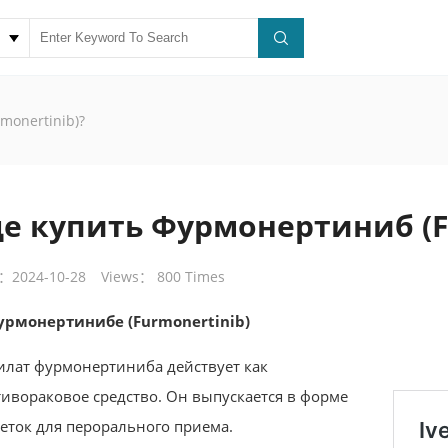
monertinib)?
де купить Фурмонертиниб (F
：2024-10-28
Views： 800 Times
урмонертинибе (Furmonertinib)
лат фурмонертиниба действует как
ивораковое средство. Он выпускается в форме
еток для перорального приема.