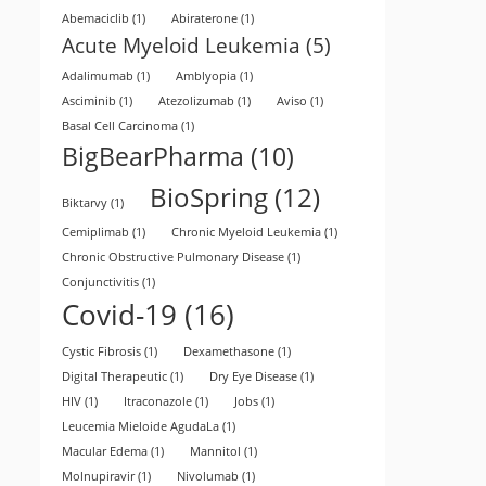
Abemaciclib
(1)
Abiraterone
(1)
Acute Myeloid Leukemia
(5)
Adalimumab
(1)
Amblyopia
(1)
Asciminib
(1)
Atezolizumab
(1)
Aviso
(1)
Basal Cell Carcinoma
(1)
BigBearPharma
(10)
BioSpring
(12)
Biktarvy
(1)
Cemiplimab
(1)
Chronic Myeloid Leukemia
(1)
Chronic Obstructive Pulmonary Disease
(1)
Conjunctivitis
(1)
Covid-19
(16)
Cystic Fibrosis
(1)
Dexamethasone
(1)
Digital Therapeutic
(1)
Dry Eye Disease
(1)
HIV
(1)
Itraconazole
(1)
Jobs
(1)
Leucemia Mieloide AgudaLa
(1)
Macular Edema
(1)
Mannitol
(1)
Molnupiravir
(1)
Nivolumab
(1)