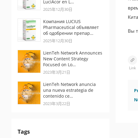
LuciAcor en L…
врем
2025年12月30日
Кита
Компания LUCIUS
Pharmaceutical объявляет
Вы т
об одобрении препар…
2025年12月30日
LienTeh Network Announces
New Content Strategy
Focused on Lo…
Link
2023年3月21日
LienTeh Network anuncia
una nueva estrategia de
P
contenido ce…
N
2023年3月22日
Tags