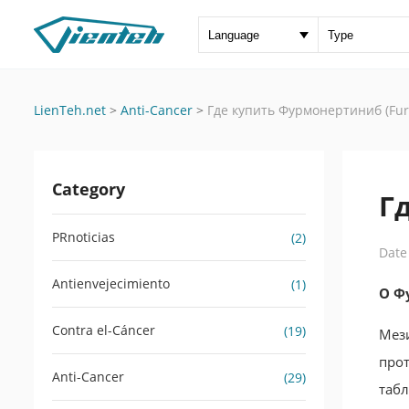
LienTeh.net
>
Anti-Cancer
>
Где купить Фурмонертиниб (Fur
Category
Г
PRnoticias
(2)
Date
Antienvejecimiento
(1)
О Ф
Contra el-Cáncer
(19)
Мези
прот
Anti-Cancer
(29)
табл