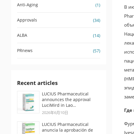
Anti-Aging
(1)
В ию
Phar
Approvals
(34)
объ
Нац
ALBA
(14)
лека
PRnews
(57)
исп
пац
мет
(НМР
Recent articles
эпид
LUCIUS Pharmaceutical
заме
announces the approval
LuciMird in Lao…
Где
2026年6月10日
Фурм
LUCIUS Pharmaceutical
anuncia la aprobación de
Ives