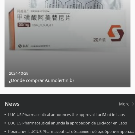
2024-10-29
¿Dónde comprar Aumolertinib?
News
More
LUCIUS Pharmaceutical announces the approval LuciMird in Laos
LUCIUS Pharmaceutical anuncia la aprobación de LuciAcor en Laos
Компания LUCIUS Pharmaceutical объявляет об одобрении препарата LuciAcor в Лаосе.