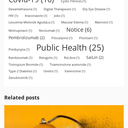
Cystic Fibrosis
(1)
Dexamethasone
(1)
Digital Therapeutic
(1)
Dry Eye Disease
(1)
HIV
(1)
Itraconazole
(1)
Jobs
(1)
Leucemia Mieloide AgudaLa
(1)
Macular Edema
(1)
Mannitol
(1)
Notice
(6)
Molnupiravir
(1)
Nivolumab
(1)
Pembrolizumab
(2)
Pilocarpine
(1)
Pitolisant
(1)
Public Health
(25)
Presbyopia
(1)
SaiLin
(2)
Ranibizumab
(1)
Relugolix
(1)
RxLibra
(1)
Tiotropium Bromide
(1)
Triamcinolone acetonide
(1)
Type-2 Diabetes
(1)
Uveitis
(1)
Varenicline
(1)
Zanubrutinib
(1)
Related posts