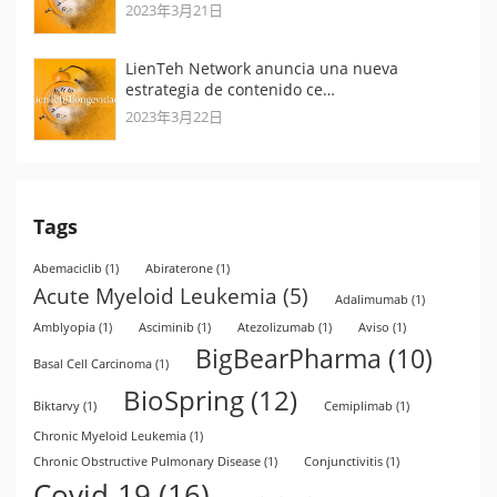
2023年3月21日
LienTeh Network anuncia una nueva
estrategia de contenido ce…
2023年3月22日
Tags
Abemaciclib
(1)
Abiraterone
(1)
Acute Myeloid Leukemia
(5)
Adalimumab
(1)
Amblyopia
(1)
Asciminib
(1)
Atezolizumab
(1)
Aviso
(1)
BigBearPharma
(10)
Basal Cell Carcinoma
(1)
BioSpring
(12)
Biktarvy
(1)
Cemiplimab
(1)
Chronic Myeloid Leukemia
(1)
Chronic Obstructive Pulmonary Disease
(1)
Conjunctivitis
(1)
Covid-19
(16)