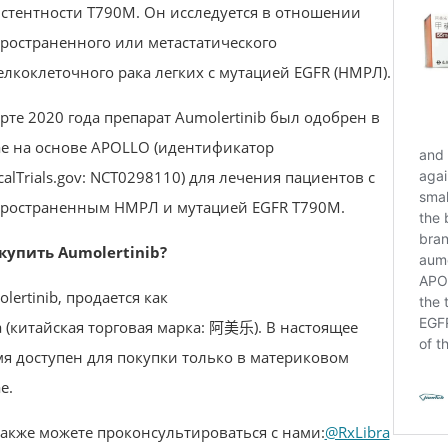
стентности T790M. Он исследуется в отношении
ространенного или метастатического
лкоклеточного рака легких с мутацией EGFR (НМРЛ).
рте 2020 года препарат Aumolertinib был одобрен в
е на основе APOLLO (идентификатор
icalTrials.gov: NCT0298110) для лечения пациентов с
пространенным НМРЛ и мутацией EGFR T790M.
купить Aumolertinib?
lertinib, продается как
a (китайская торговая марка: 阿美乐). В настоящее
я доступен для покупки только в материковом
е.
акже можете проконсультироваться с нами:
@RxLibra