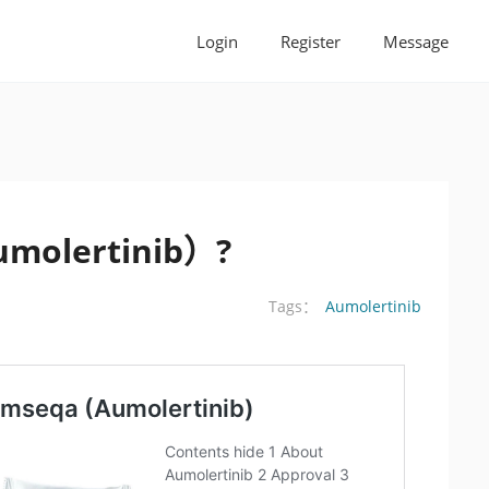
Login
Register
Message
molertinib）?
Aumolertinib
Tags：