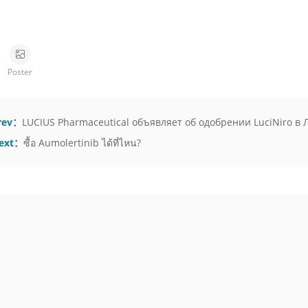
Poster
rev：
LUCIUS Pharmaceutical объявляет об одобрении LuciNiro в 
ext：
ซื้อ Aumolertinib ได้ที่ไหน?