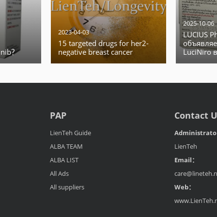
2025-10-06
2023-04-03
LUCIUS Ph
15 targeted drugs for her2-
объявляе
inib？
negative breast cancer
LuciNiro 
PAP
Contact 
LienTeh Guide
Administrat
ALBA TEAM
LienTeh
ALBA LIST
Email：
All Ads
care@lineteh.
All suppliers
Web：
www.LienTeh.