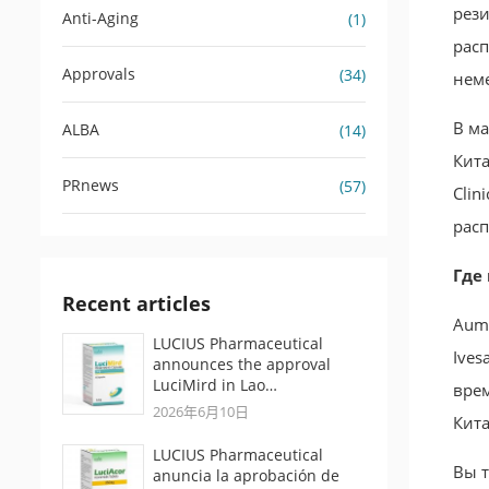
рези
Anti-Aging
(1)
расп
Approvals
(34)
неме
В ма
ALBA
(14)
Кита
PRnews
(57)
Clin
рас
Где 
Recent articles
Aumo
LUCIUS Pharmaceutical
Ives
announces the approval
LuciMird in Lao…
врем
2026年6月10日
Кита
LUCIUS Pharmaceutical
Вы т
anuncia la aprobación de