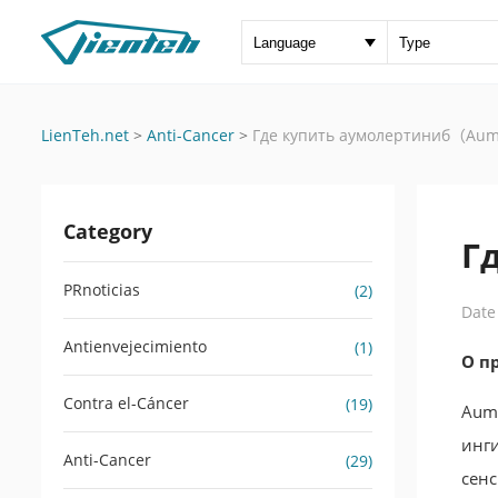
LienTeh.net
>
Anti-Cancer
>
Где купить аумолертиниб（Aum
Category
Г
PRnoticias
(2)
Date
Antienvejecimiento
(1)
О п
Contra el-Cáncer
(19)
Aumo
инг
Anti-Cancer
(29)
сен