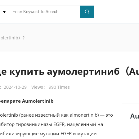
olertinib）?
де купить аумолертиниб（Au
：2024-10-29
Views： 990 Times
репарате Aumolertinib
lertinib (ранее известный как almonertinib) — это
ибитор тирозинкиназы EGFR, нацеленный на
сибилизирующие мутации EGFR и мутации