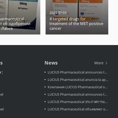
2024-07-03
armaceutical
4 targeted drugs for
т об одобрении
treatment of the MET positive
в Лаосе
cancer
Us
News
More
or：
LUCIUS Pharmaceutical announces the approval LuciMird in Laos
LUCIUS Pharmaceutical anuncia la aprobación de LuciAcor en Laos
Компания LUCIUS Pharmaceutical объявляет об одобрении препарата LuciAcor в Лаосе.
net
LUCIUS Pharmaceutical announces the approval LuciAcor in Laos
LUCIUS Pharmaceutical ประกาศการอนุมัติ LuciRevu ในประเทศลาว
net
LUCIUS Pharmaceutical объявляет об одобрении LuciRevu в Лаосе