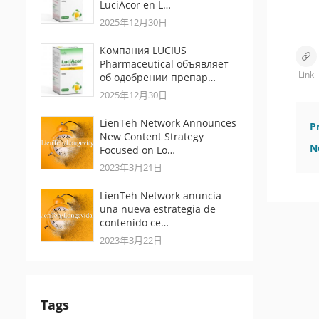
LuciAcor en L…
2025年12月30日
Компания LUCIUS
Pharmaceutical объявляет
Link
об одобрении препар…
2025年12月30日
LienTeh Network Announces
P
New Content Strategy
N
Focused on Lo…
2023年3月21日
LienTeh Network anuncia
una nueva estrategia de
contenido ce…
2023年3月22日
Tags