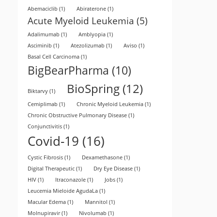
Abemaciclib
(1)
Abiraterone
(1)
Acute Myeloid Leukemia
(5)
Adalimumab
(1)
Amblyopia
(1)
Asciminib
(1)
Atezolizumab
(1)
Aviso
(1)
Basal Cell Carcinoma
(1)
BigBearPharma
(10)
BioSpring
(12)
Biktarvy
(1)
Cemiplimab
(1)
Chronic Myeloid Leukemia
(1)
Chronic Obstructive Pulmonary Disease
(1)
Conjunctivitis
(1)
Covid-19
(16)
Cystic Fibrosis
(1)
Dexamethasone
(1)
Digital Therapeutic
(1)
Dry Eye Disease
(1)
HIV
(1)
Itraconazole
(1)
Jobs
(1)
Leucemia Mieloide AgudaLa
(1)
Macular Edema
(1)
Mannitol
(1)
Molnupiravir
(1)
Nivolumab
(1)