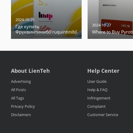
2024-10-25
2024-10-27
Где купить
Фруквинтиниб(Fruquintinib)?
Where to Buy Pyrot
About LienTeh
Help Center
Advertising
User Guide
All Posts
Help & FAQ
All Tags
Infringement
Privacy Policy
Complaint
Disclaimers
Customer Service