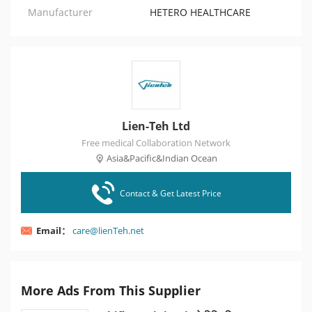
Manufacturer
HETERO HEALTHCARE
Lien-Teh Ltd
Free medical Collaboration Network
Asia&Pacific&Indian Ocean
Contact & Get Latest Price
Email：
care@lienTeh.net
More Ads From This Supplier