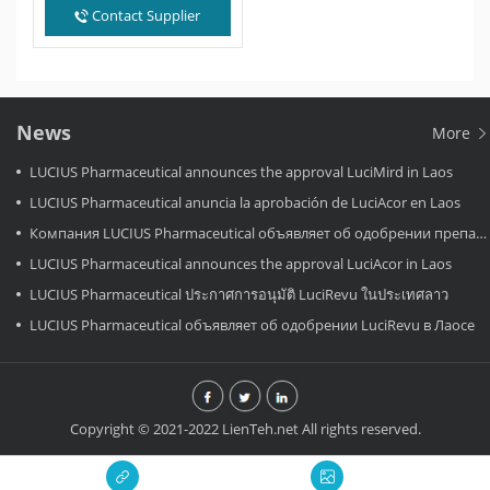
藥。Favipiravir在中國一上
Contact Supplier
市，即被中國國務院列為「重
要抗疫物資」， 其供應接受
中國政府統一調配。新冠以
來，Favipiravir除滿足國內診
療和戰略儲備需求外，還馳援
海外30餘個國家抗擊新冠，
並取得了良好的效果。中國的
News
More
Favipiravir全部由浙江海正藥
業供應，該企業也被中國國務
LUCIUS Pharmaceutical announces the approval LuciMird in Laos
院相關部門授予抗擊疫情「軍
工廠」的榮譽稱號。 相關報
LUCIUS Pharmaceutical anuncia la aprobación de LuciAcor en Laos
導 《Favipiravir for the
treatment of patients with
Компания LUCIUS Pharmaceutical объявляет об одобрении препарата LuciAcor в Лаосе.
COVID-19: a systematic
review…
LUCIUS Pharmaceutical announces the approval LuciAcor in Laos
LUCIUS Pharmaceutical ประกาศการอนุมัติ LuciRevu ในประเทศลาว
LUCIUS Pharmaceutical объявляет об одобрении LuciRevu в Лаосе
Copyright © 2021-2022 LienTeh.net All rights reserved.