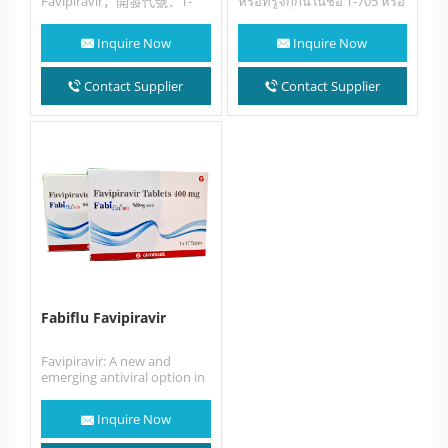
Favipiravir，開發代號：T-
หรือที่รู้จักกันในชื่อ T-705 หรือ
705）是一種抗病毒藥物，由
Avigan เป็นยาต้านไวรัสที่
日本富山大學醫學部白木公康
พัฒนาโดยบริษัทโตยามะ
Inquire Now
Inquire Now
教授與富士膠片旗下富山化學
เคมิคอล (富山化学工業) ของ
工業（今 富士膠片富山化
ประเทศญี่ปุ่น มีฤทธิ์ต่อต้าน
學）共同研發，該藥能夠對抗
อาร์เอ็นเอไวรัสหลายชนิด ​ใน
Contact Supplier
Contact Supplier
多種RNA病毒。法匹拉韋是吡
เดือนกุมภาพันธ์ พ.ศ. ได้รับการ
嗪醯胺衍生物，它具有降低流
ศึกษาแบบสุ่มในประเทศจีนเพื่อ
感病毒、西尼羅河病毒、黃熱
ทำการทดลองรักษาโรค
病、口蹄疫病毒以及其他多種
COVID-19 (โรคติดเชื้อ
病毒活性的作用。還被證明了
โคโรนาไวรัส 2019)…
能夠抑制活性如腸道病毒和裂
谷熱。在動物試驗中，法匹拉
韋對茲卡病毒表現出有限的效
力，但效果差於其他抗病毒藥
如MK-608。該藥還表現出對
抗狂犬病的功效，並已被實驗
性的用於治療感染狂犬病毒的
患者。 2020年2月，法匹拉韋
在中國被用於2019冠狀病毒
Fabiflu Favipiravir
病的試驗性治療。3月17日，
在武漢和深圳進行的試驗中發
現該藥能有效治療感染者。早
Favipiravir: A new and
期報告表明該藥可有效治療該
emerging antiviral option in
疾病。其片劑的劑型使其具有
COVID-19. Discovered by
很好的藥物可及性，同時也非
Toyama Chemical Co., Ltd.
常有利於減輕醫療資源負擔，
Inquire Now
in…
非重症患者可居家隔離自行服