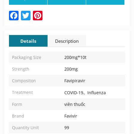
Facebook
Twitter
Pinterest
Details
Description
Packaging Size
200mg*10t
Strength
200mg
Compositon
Favipiravir
Treatment
COVID-19、Influenza
Form
viên thuốc
Brand
Favivir
Quantity Unit
99