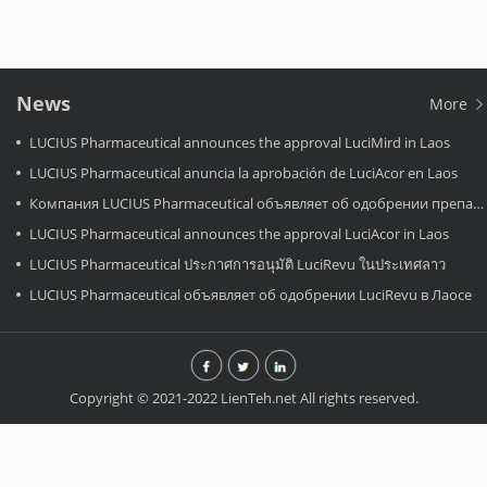
News
More
LUCIUS Pharmaceutical announces the approval LuciMird in Laos
LUCIUS Pharmaceutical anuncia la aprobación de LuciAcor en Laos
Компания LUCIUS Pharmaceutical объявляет об одобрении препарата LuciAcor в Лаосе.
LUCIUS Pharmaceutical announces the approval LuciAcor in Laos
LUCIUS Pharmaceutical ประกาศการอนุมัติ LuciRevu ในประเทศลาว
LUCIUS Pharmaceutical объявляет об одобрении LuciRevu в Лаосе
Copyright © 2021-2022 LienTeh.net All rights reserved.