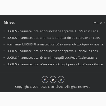
News
More
LUCIUS Pharmaceutical announces the approval LuciMird in Laos
LUCIUS Pharmaceutical anuncia la aprobación de LuciAcor en Laos
Компания LUCIUS Pharmaceutical объявляет об одобрении препарата LuciAcor в Лаосе.
LUCIUS Pharmaceutical announces the approval LuciAcor in Laos
LUCIUS Pharmaceutical ประกาศการอนุมัติ LuciRevu ในประเทศลาว
LUCIUS Pharmaceutical объявляет об одобрении LuciRevu в Лаосе
Copyright © 2021-2022 LienTeh.net All rights reserved.