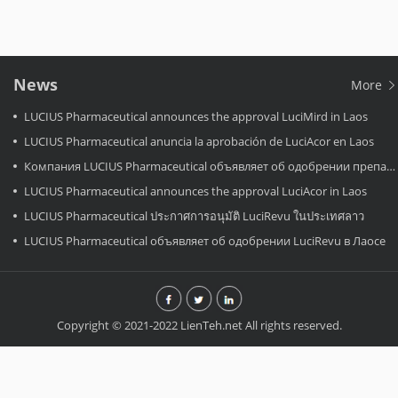
News
More
LUCIUS Pharmaceutical announces the approval LuciMird in Laos
LUCIUS Pharmaceutical anuncia la aprobación de LuciAcor en Laos
Компания LUCIUS Pharmaceutical объявляет об одобрении препарата LuciAcor в Лаосе.
LUCIUS Pharmaceutical announces the approval LuciAcor in Laos
LUCIUS Pharmaceutical ประกาศการอนุมัติ LuciRevu ในประเทศลาว
LUCIUS Pharmaceutical объявляет об одобрении LuciRevu в Лаосе
Copyright © 2021-2022 LienTeh.net All rights reserved.