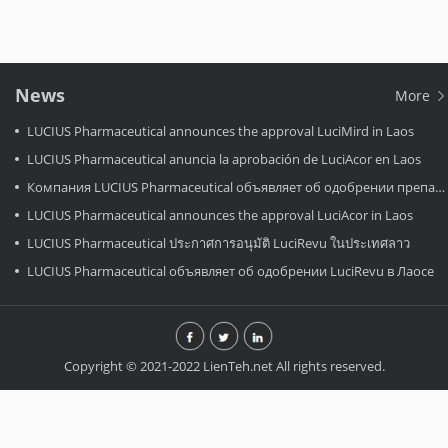
News
More
LUCIUS Pharmaceutical announces the approval LuciMird in Laos
LUCIUS Pharmaceutical anuncia la aprobación de LuciAcor en Laos
Компания LUCIUS Pharmaceutical объявляет об одобрении препарата LuciAcor в Лаосе.
LUCIUS Pharmaceutical announces the approval LuciAcor in Laos
LUCIUS Pharmaceutical ประกาศการอนุมัติ LuciRevu ในประเทศลาว
LUCIUS Pharmaceutical объявляет об одобрении LuciRevu в Лаосе
Copyright © 2021-2022 LienTeh.net All rights reserved.