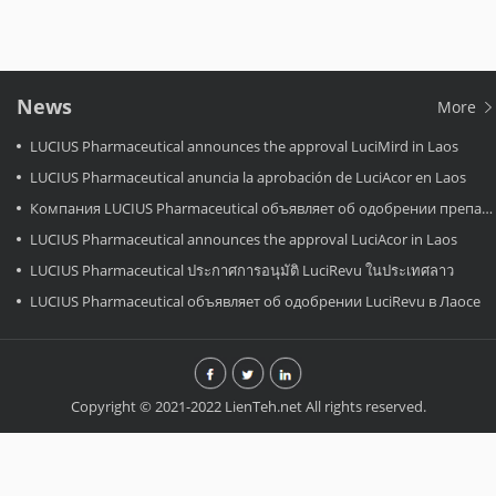
News
More
LUCIUS Pharmaceutical announces the approval LuciMird in Laos
LUCIUS Pharmaceutical anuncia la aprobación de LuciAcor en Laos
Компания LUCIUS Pharmaceutical объявляет об одобрении препарата LuciAcor в Лаосе.
LUCIUS Pharmaceutical announces the approval LuciAcor in Laos
LUCIUS Pharmaceutical ประกาศการอนุมัติ LuciRevu ในประเทศลาว
LUCIUS Pharmaceutical объявляет об одобрении LuciRevu в Лаосе
Copyright © 2021-2022 LienTeh.net All rights reserved.