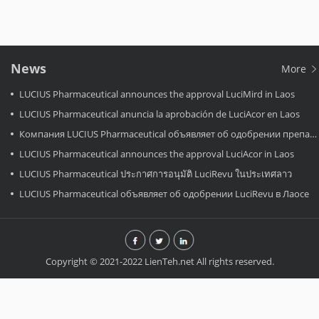
News
More
LUCIUS Pharmaceutical announces the approval LuciMird in Laos
LUCIUS Pharmaceutical anuncia la aprobación de LuciAcor en Laos
Компания LUCIUS Pharmaceutical объявляет об одобрении препарата LuciAcor в Лаосе.
LUCIUS Pharmaceutical announces the approval LuciAcor in Laos
LUCIUS Pharmaceutical ประกาศการอนุมัติ LuciRevu ในประเทศลาว
LUCIUS Pharmaceutical объявляет об одобрении LuciRevu в Лаосе
Copyright © 2021-2022 LienTeh.net All rights reserved.