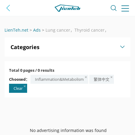
LienTeh.net
>
Ads
>
Lung cancer，Thyroid cancer，
Categories
Total 0 pages / 0 results
Choosed：
Inflammation&Metabolism
繁体中文
Clear
No advertising information was found