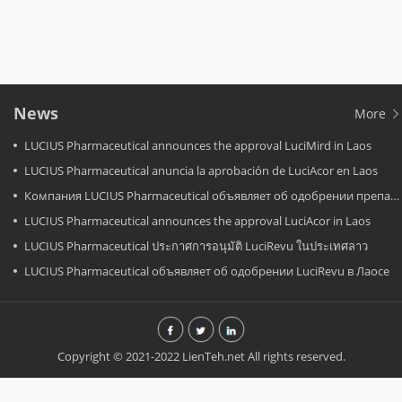
News
More
LUCIUS Pharmaceutical announces the approval LuciMird in Laos
LUCIUS Pharmaceutical anuncia la aprobación de LuciAcor en Laos
Компания LUCIUS Pharmaceutical объявляет об одобрении препарата LuciAcor в Лаосе.
LUCIUS Pharmaceutical announces the approval LuciAcor in Laos
LUCIUS Pharmaceutical ประกาศการอนุมัติ LuciRevu ในประเทศลาว
LUCIUS Pharmaceutical объявляет об одобрении LuciRevu в Лаосе
Copyright © 2021-2022 LienTeh.net All rights reserved.