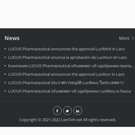
News
More
LUCIUS Pharmaceutical announces the approval LuciMird in Laos
LUCIUS Pharmaceutical anuncia la aprobación de LuciAcor en Laos
Компания LUCIUS Pharmaceutical объявляет об одобрении препарата LuciAcor в Лаосе.
LUCIUS Pharmaceutical announces the approval LuciAcor in Laos
LUCIUS Pharmaceutical ประกาศการอนุมัติ LuciRevu ในประเทศลาว
LUCIUS Pharmaceutical объявляет об одобрении LuciRevu в Лаосе
Copyright © 2021-2022 LienTeh.net All rights reserved.