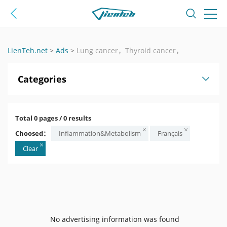
LienTeh.net
>
Ads
>
Lung cancer，Thyroid cancer，
Categories
Total 0 pages / 0 results
Choosed：
Inflammation&Metabolism
Français
Clear
No advertising information was found