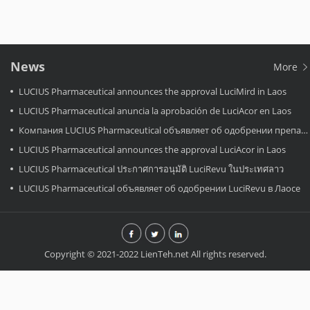
News
More
LUCIUS Pharmaceutical announces the approval LuciMird in Laos
LUCIUS Pharmaceutical anuncia la aprobación de LuciAcor en Laos
Компания LUCIUS Pharmaceutical объявляет об одобрении препарата LuciAcor в Лаосе.
LUCIUS Pharmaceutical announces the approval LuciAcor in Laos
LUCIUS Pharmaceutical ประกาศการอนุมัติ LuciRevu ในประเทศลาว
LUCIUS Pharmaceutical объявляет об одобрении LuciRevu в Лаосе
Copyright © 2021-2022 LienTeh.net All rights reserved.