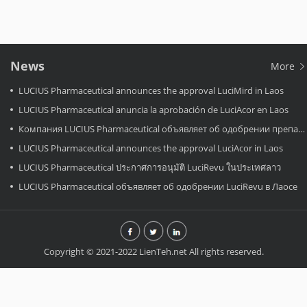
News
More
LUCIUS Pharmaceutical announces the approval LuciMird in Laos
LUCIUS Pharmaceutical anuncia la aprobación de LuciAcor en Laos
Компания LUCIUS Pharmaceutical объявляет об одобрении препарата LuciAcor в Лаосе.
LUCIUS Pharmaceutical announces the approval LuciAcor in Laos
LUCIUS Pharmaceutical ประกาศการอนุมัติ LuciRevu ในประเทศลาว
LUCIUS Pharmaceutical объявляет об одобрении LuciRevu в Лаосе
Copyright © 2021-2022 LienTeh.net All rights reserved.