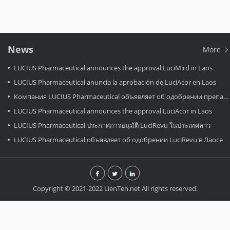
News
More
LUCIUS Pharmaceutical announces the approval LuciMird in Laos
LUCIUS Pharmaceutical anuncia la aprobación de LuciAcor en Laos
Компания LUCIUS Pharmaceutical объявляет об одобрении препарата LuciAcor в Лаосе.
LUCIUS Pharmaceutical announces the approval LuciAcor in Laos
LUCIUS Pharmaceutical ประกาศการอนุมัติ LuciRevu ในประเทศลาว
LUCIUS Pharmaceutical объявляет об одобрении LuciRevu в Лаосе
Copyright © 2021-2022 LienTeh.net All rights reserved.