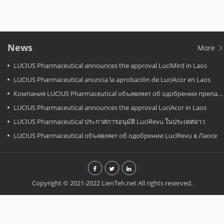
News
More
LUCIUS Pharmaceutical announces the approval LuciMird in Laos
LUCIUS Pharmaceutical anuncia la aprobación de LuciAcor en Laos
Компания LUCIUS Pharmaceutical объявляет об одобрении препарата LuciAcor в Лаосе.
LUCIUS Pharmaceutical announces the approval LuciAcor in Laos
LUCIUS Pharmaceutical ประกาศการอนุมัติ LuciRevu ในประเทศลาว
LUCIUS Pharmaceutical объявляет об одобрении LuciRevu в Лаосе
Copyright © 2021-2022 LienTeh.net All rights reserved.