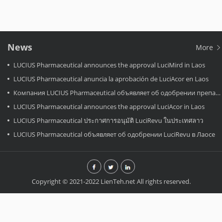
News
More
LUCIUS Pharmaceutical announces the approval LuciMird in Laos
LUCIUS Pharmaceutical anuncia la aprobación de LuciAcor en Laos
Компания LUCIUS Pharmaceutical объявляет об одобрении препарата LuciAcor в Лаосе.
LUCIUS Pharmaceutical announces the approval LuciAcor in Laos
LUCIUS Pharmaceutical ประกาศการอนุมัติ LuciRevu ในประเทศลาว
LUCIUS Pharmaceutical объявляет об одобрении LuciRevu в Лаосе
Copyright © 2021-2022 LienTeh.net All rights reserved.