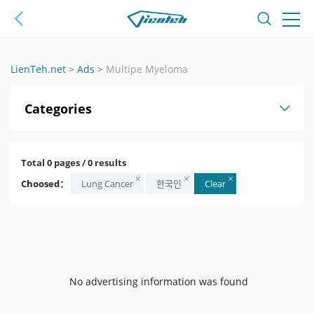
LienTeh.net
>
Ads
>
Multipe Myeloma
Categories
Total 0 pages / 0 results
Choosed：
Lung Cancer
한국인
Clear
No advertising information was found