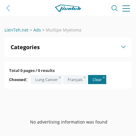
LienTeh.net
>
Ads
>
Multipe Myeloma
Categories
Total 0 pages / 0 results
Choosed：
Lung Cancer
Français
Clear
No advertising information was found