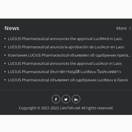
News
More
LUCIUS Pharmaceutical announces the approval LuciMird in Laos
LUCIUS Pharmaceutical anuncia la aprobación de LuciAcor en Laos
Компания LUCIUS Pharmaceutical объявляет об одобрении препарата LuciAcor в Лаосе.
LUCIUS Pharmaceutical announces the approval LuciAcor in Laos
LUCIUS Pharmaceutical ประกาศการอนุมัติ LuciRevu ในประเทศลาว
LUCIUS Pharmaceutical объявляет об одобрении LuciRevu в Лаосе
Copyright © 2021-2022 LienTeh.net All rights reserved.