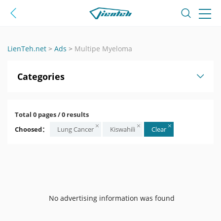
LienTeh.net
>
Ads
>
Multipe Myeloma
Categories
Total 0 pages / 0 results
Choosed：
Lung Cancer
Kiswahili
Clear
No advertising information was found