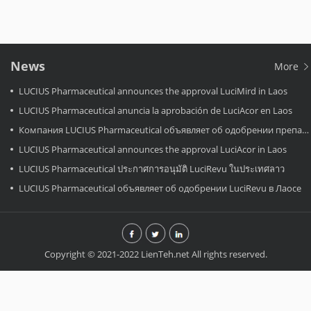
News
More
LUCIUS Pharmaceutical announces the approval LuciMird in Laos
LUCIUS Pharmaceutical anuncia la aprobación de LuciAcor en Laos
Компания LUCIUS Pharmaceutical объявляет об одобрении препарата LuciAcor в Лаосе.
LUCIUS Pharmaceutical announces the approval LuciAcor in Laos
LUCIUS Pharmaceutical ประกาศการอนุมัติ LuciRevu ในประเทศลาว
LUCIUS Pharmaceutical объявляет об одобрении LuciRevu в Лаосе
Copyright © 2021-2022 LienTeh.net All rights reserved.