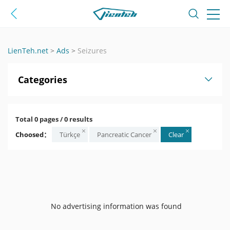
LienTeh.net
>
Ads
>
Seizures
Categories
Total 0 pages / 0 results
Choosed：
Türkçe
Pancreatic Cancer
Clear
No advertising information was found