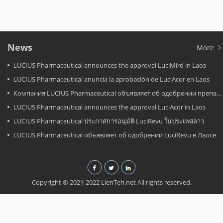
News
More
LUCIUS Pharmaceutical announces the approval LuciMird in Laos
LUCIUS Pharmaceutical anuncia la aprobación de LuciAcor en Laos
Компания LUCIUS Pharmaceutical объявляет об одобрении препарата LuciAcor в Лаосе.
LUCIUS Pharmaceutical announces the approval LuciAcor in Laos
LUCIUS Pharmaceutical ประกาศการอนุมัติ LuciRevu ในประเทศลาว
LUCIUS Pharmaceutical объявляет об одобрении LuciRevu в Лаосе
Copyright © 2021-2022 LienTeh.net All rights reserved.