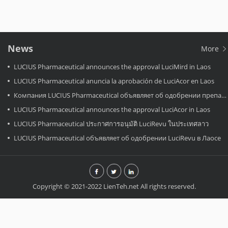
News
More
LUCIUS Pharmaceutical announces the approval LuciMird in Laos
LUCIUS Pharmaceutical anuncia la aprobación de LuciAcor en Laos
Компания LUCIUS Pharmaceutical объявляет об одобрении препарата LuciAcor в Лаосе.
LUCIUS Pharmaceutical announces the approval LuciAcor in Laos
LUCIUS Pharmaceutical ประกาศการอนุมัติ LuciRevu ในประเทศลาว
LUCIUS Pharmaceutical объявляет об одобрении LuciRevu в Лаосе
Copyright © 2021-2022 LienTeh.net All rights reserved.