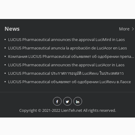
News
More
LUCIUS Pharmaceutical announces the approval LuciMird in Laos
LUCIUS Pharmaceutical anuncia la aprobación de LuciAcor en Laos
Компания LUCIUS Pharmaceutical объявляет об одобрении препарата LuciAcor в Лаосе.
LUCIUS Pharmaceutical announces the approval LuciAcor in Laos
LUCIUS Pharmaceutical ประกาศการอนุมัติ LuciRevu ในประเทศลาว
LUCIUS Pharmaceutical объявляет об одобрении LuciRevu в Лаосе
Copyright © 2021-2022 LienTeh.net All rights reserved.