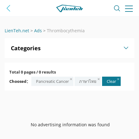
LienTeh.net
>
Ads
>
Thrombocythemia
Categories
Total 0 pages / 0 results
Choosed：
Pancreatic Cancer
ภาษาไทย
Clear
No advertising information was found