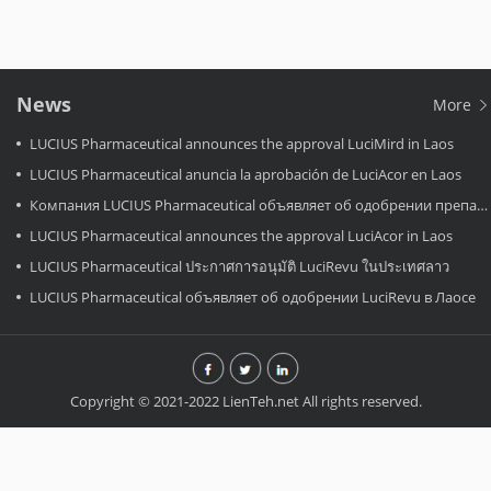
News
More
LUCIUS Pharmaceutical announces the approval LuciMird in Laos
LUCIUS Pharmaceutical anuncia la aprobación de LuciAcor en Laos
Компания LUCIUS Pharmaceutical объявляет об одобрении препарата LuciAcor в Лаосе.
LUCIUS Pharmaceutical announces the approval LuciAcor in Laos
LUCIUS Pharmaceutical ประกาศการอนุมัติ LuciRevu ในประเทศลาว
LUCIUS Pharmaceutical объявляет об одобрении LuciRevu в Лаосе
Copyright © 2021-2022 LienTeh.net All rights reserved.