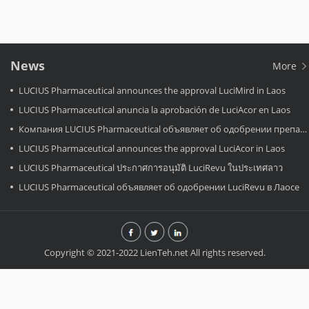
News
More
LUCIUS Pharmaceutical announces the approval LuciMird in Laos
LUCIUS Pharmaceutical anuncia la aprobación de LuciAcor en Laos
Компания LUCIUS Pharmaceutical объявляет об одобрении препарата LuciAcor в Лаосе.
LUCIUS Pharmaceutical announces the approval LuciAcor in Laos
LUCIUS Pharmaceutical ประกาศการอนุมัติ LuciRevu ในประเทศลาว
LUCIUS Pharmaceutical объявляет об одобрении LuciRevu в Лаосе
Copyright © 2021-2022 LienTeh.net All rights reserved.