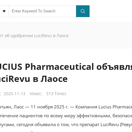
ет об одобрении LuciRevu в Лаосе
UCIUS Pharmaceutical объяв
ciRevu в Лаосе
：2025-11-13
Views： 513 Times
тьян, Лаос — 11 ноября 2025 г. — Компания Lucius Pharmaceu
спечение пациентов по всему миру эффективными, безопа
лугами, сегодня объявила о том, что препарат LuciRevu (Р