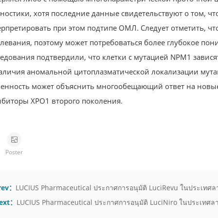
ностики, хотя последние данные свидетельствуют о том, 
рпретировать при этом подтипе ОМЛ. Следует отметить, что
левания, поэтому может потребоваться более глубокое по
едования подтвердили, что клетки с мутацией NPM1 зависят
аличия аномальной цитоплазматической локализации мутан
бенность может объяснить многообещающий ответ на новы
ибиторы XPO1 второго поколения.
Poster
rev：
LUCIUS Pharmaceutical ประกาศการอนุมัติ LuciRevu ในประเทศล
ext：
LUCIUS Pharmaceutical ประกาศการอนุมัติ LuciNiro ในประเทศล