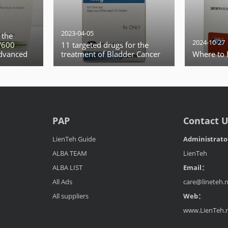
2023-04-05
 the
2024-10-27
V600
11 targeted drugs for the
advanced
treatment of Bladder Cancer
Where to 
cancer
PAP
Contact 
LienTeh Guide
Administrat
ALBA TEAM
LienTeh
ALBA LIST
Email：
All Ads
care@lineteh.
All suppliers
Web：
www.LienTeh.