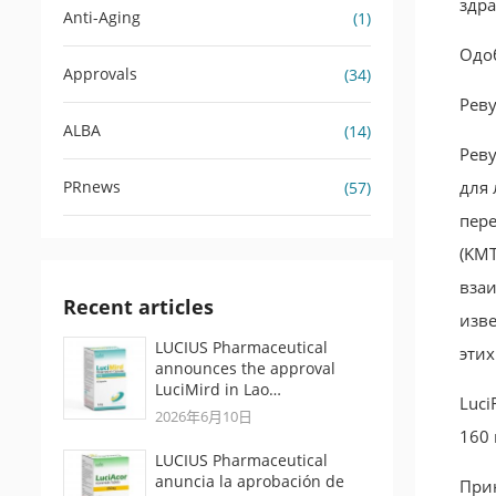
здра
Anti-Aging
(1)
Одо
Approvals
(34)
Реву
ALBA
(14)
Рев
PRnews
для 
(57)
пер
(KMT
вза
Recent articles
изве
LUCIUS Pharmaceutical
этих
announces the approval
LuciMird in Lao…
Luci
2026年6月10日
160 
LUCIUS Pharmaceutical
anuncia la aprobación de
Прин