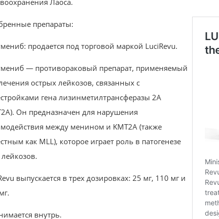
воохранения Лаоса.
бренные препараты:
мениб: продается под торговой маркой LuciRevu.
умениб — противораковый препарат, применяемый
лечения острых лейкозов, связанных с
естройками гена лизинметилтрансферазы 2A
2A). Он предназначен для нарушения
имодействия между менином и KMT2A (также
стным как MLL), которое играет роль в патогенезе
 лейкозов.
Revu выпускается в трех дозировках: 25 мг, 110 мг и
мг.
имается внутрь.