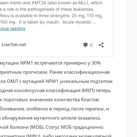
мутации NPM1 встречаются примерно у 30%
оприятным прогнозом. Ранее классификационная
вала ОМЛ с мутацией NPM1 уникальным подтипом
одная консенсусная классификация (МКП) теперь
 пороговых значениях количества бластов.
болевания, особенно в период после терапии, и
я обнаружения мутантного аллеля оказались
ой болезни (МОБ). Статус МОБ традиционно
цитометрии (МФЦ), либо методами молекулярной