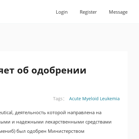
Login
Register
Message
ляет об одобрении
Acute Myeloid Leukemia
Tags：
tical, деятельность которой направлена ​​на
сными и надежными лекарственными средствами
евумениб) был одобрен Министерством