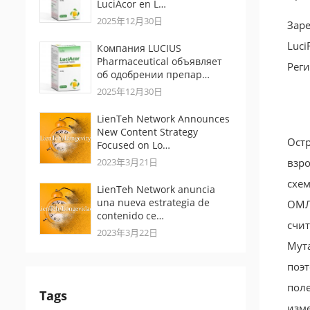
LuciAcor en L…
2025年12月30日
Заре
Luci
Компания LUCIUS
Pharmaceutical объявляет
Реги
об одобрении препар…
2025年12月30日
LienTeh Network Announces
New Content Strategy
Ост
Focused on Lo…
2023年3月21日
взро
схе
LienTeh Network anuncia
una nueva estrategia de
ОМЛ,
contenido ce…
счит
2023年3月22日
Мута
поэт
пол
Tags
изм