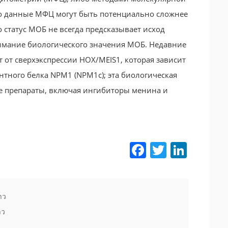
что данные МФЦ могут быть потенциально сложнее
 статус МОБ не всегда предсказывает исход
нимание биологического значения МОБ. Недавние
 от сверхэкспрессии HOX/MEIS1, которая зависит
тного белка NPM1 (NPM1c); эта биологическая
е препараты, включая ингибиторы менина и
Facebook
Twitter
LinkedIn
าว
าว