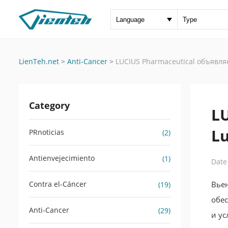
LienTeh.net
>
Anti-Cancer
>
LUCIUS Pharmaceutical объявля
Category
L
Lu
PRnoticias
(2)
Antienvejecimiento
(1)
Date
Contra el-Cáncer
Вьен
(19)
обе
Anti-Cancer
(29)
и ус