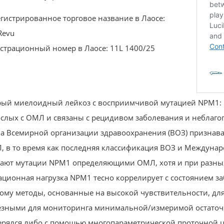
гистрированное торговое название в Лаосе:
Revu
страционный номер в Лаосе: 11L 1400/25
рый миелоидный лейкоз с восприимчивой мутацией NPM1: 
слых с ОМЛ и связаны с рецидивом заболевания и неблаг
ма Всемирной организации здравоохранения (ВОЗ) призна
 в то время как последняя классификация ВОЗ и Междунар
ают мутации NPM1 определяющими ОМЛ, хотя и при разных
ционная нагрузка NPM1 тесно коррелирует с состоянием за
ому методы, основанные на высокой чувствительности, дл
езными для мониторинга минимальной/измеримой остаточн
ерялся либо с помощью многопараметрической проточной 