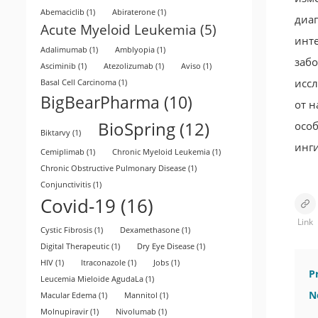
Abemaciclib
(1)
Abiraterone
(1)
диаг
Acute Myeloid Leukemia
(5)
инте
Adalimumab
(1)
Amblyopia
(1)
забо
Asciminib
(1)
Atezolizumab
(1)
Aviso
(1)
иссл
Basal Cell Carcinoma
(1)
BigBearPharma
(10)
от н
BioSpring
(12)
осо
Biktarvy
(1)
инг
Cemiplimab
(1)
Chronic Myeloid Leukemia
(1)
Chronic Obstructive Pulmonary Disease
(1)
Conjunctivitis
(1)
Covid-19
(16)
Link
Cystic Fibrosis
(1)
Dexamethasone
(1)
Digital Therapeutic
(1)
Dry Eye Disease
(1)
HIV
(1)
Itraconazole
(1)
Jobs
(1)
P
Leucemia Mieloide AgudaLa
(1)
N
Macular Edema
(1)
Mannitol
(1)
Molnupiravir
(1)
Nivolumab
(1)