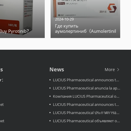
2024-10-29
Где купить
Buy Pyrotinib？
аумолертиниб（Aumolertinib）?
Us
News
More
or：
LUCIUS Pharmaceutical announces the approval LuciMird in Laos
LUCIUS Pharmaceutical anuncia la aprobación de LuciAcor en Laos
Компания LUCIUS Pharmaceutical объявляет об одобрении препарата LuciAcor в Лаосе.
net
LUCIUS Pharmaceutical announces the approval LuciAcor in Laos
LUCIUS Pharmaceutical ประกาศการอนุมัติ LuciRevu ในประเทศลาว
net
LUCIUS Pharmaceutical объявляет об одобрении LuciRevu в Лаосе