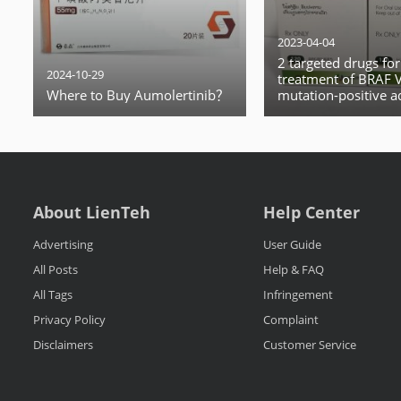
2023-04-04
2 targeted drugs for
2024-10-29
treatment of BRAF 
Where to Buy Aumolertinib？
mutation-positive 
non-small cell lung 
(NSCLC)
About LienTeh
Help Center
Advertising
User Guide
All Posts
Help & FAQ
All Tags
Infringement
Privacy Policy
Complaint
Disclaimers
Customer Service