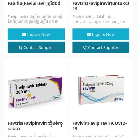
Fabiflu(Favipiravir)កូវីដ១៩
Favtris(Favipiravir)untukCOVI
19
Favipiravir៖ ជម្រើសប្រឆាំងមេរោគថ្មី
Favipiravir, adalah obat
និងកំពុងលេចធ្លោនៅក្នុងកូវីដ ១៩ រក
antivirus yang dikembangkan
ឃើញដោយក្រុម
oleh Toyama Chemical (anak
ហ៊ុនតូយ៉ាម៉ាខេមបូឌាខូអិលធីឌីនៅ
perusahaan Fujifilm). Obat ini
Inquire Now
Inquire Now
ប្រទេសជប៉ុន favipiravir គឺជា
memiliki aktivitas…
អាណាឡូក pyrazine ដែលបានកែប្រែ
ដែលត្រូវបានអនុម័តដំបូងសម្រាប់ការប្រើ
Contact Supplier
Contact Supplier
ប្រាស់ព្យាបាលក្នុងករណីធន់នឹងជំងឺ
ផ្តាសាយ។ មេរោគប្រឆាំងមេរោគកំណត់
គោលដៅអង់ហ្ស៊ីម RNA polymerase
(RdRp) ដែលចាំបាច់សម្រាប់ការចម្លង
និងចម្លងហ្សែនមេរោគ។ មិនត្រឹមតែហ្វា
ហ្វីភីរ៉ាវីររារាំងការចម្លងមេរោគផ្តាសាយ A
និង…
Favtris(Favipiravir)ကိုဗစ်ကု
Favivir(Favipiravir)COVID-
သဆေ
19
Favipiravir သည်ဂျပန်တွင်
Favipiravir, còn được gọi là T-