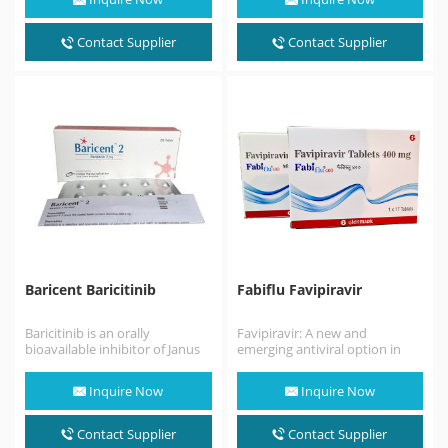
工業) ของประเทศญี่ปุ่น มีฤทธิ์ต่อ
山化學工業（今 富士膠片富山化
ต้านอาร์เอ็นเอไวรัสหลายชนิด ​ใน
學）共同研發，該藥能夠對抗多
เดือนกุมภาพันธ์ พ.ศ. ได้รับการ
種RNA病毒。法匹拉韋是吡嗪醯
Contact Supplier
Contact Supplier
ศึกษาแบบสุ่มในประเทศจีนเพื่อ
胺衍生物，它具有降低流感病
ทำการทดลองรักษาโรค COVID-
毒、西尼羅河病毒、黃熱病、口
19 (โรคติดเชื้อโคโรนาไวรัส
蹄疫病毒以及其他多種病毒活性
2019)…
的作用。還被證明了能夠抑制活
性如腸道病毒和裂谷熱。在動物
試驗中，法匹拉韋對茲卡病毒表
現出有限的效力，但效果差於其
他抗病毒藥如MK-608。該藥還
表現出對抗狂犬病的功效，並已
被實驗性的用於治療感染狂犬病
毒的患者。 2020年2月，法匹拉
韋在中國被用於2019冠狀病毒病
的試驗性治療。3月17日，在武
漢和深圳進行的試驗中發現該藥
能有效治療感染者。早期報告表
Baricent Baricitinib
Fabiflu Favipiravir
明該藥可有效治療該疾病。其片
劑的劑型使其具有很好的藥物可
及性，同時也非常有利於減輕醫
Baricitinib is an orally
Favipiravir: A new and
療資源負擔，非重症患者可居家
bioavailable inhibitor of Janus
emerging antiviral option in
隔離自行服藥。Favipiravir在中
kinases 1 and 2 (JAK1/2), with
COVID-19. Discovered by
國一上市，即被中國國務院列為
potential anti-inflammatory,…
Toyama Chemical Co., Ltd. in…
「重要抗疫物資」， 其供應接受
Inquire Now
Inquire Now
中國政府統一調配。新冠以來，
Favipiravir除滿足國內診療和戰
Contact Supplier
Contact Supplier
略儲備需求外，還馳援海外30餘