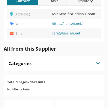
Contact
Basic
Statutory
Information
Profile
Asia&Pacific&Indian Ocean
Address：
https://lienteh.net/
Web：
care@lienTeh.net
Email：
All from this Supplier
Categories
Total 1 pages / 16 results
No filter criteria