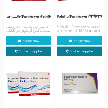
فافيبيرافير(Favipiravir)Fabiflu
Fabiflu(Favipiravir)फेविपिराविर
فافيبيرافير دواء مضاد للفيروسات
फेविपिराविर（Favipiravir）जापान में
يستخدم لعلاج الإنفلونزا في اليابان.
टोयामा केमिकल कं, लिमिटेड द्वारा खोजा
تتم دراسته أيضًا لعلاج عدد من
गया, फेविपिरवीर एक संशोधित पाइराज़िन
الالتهابات…
एनालॉग है जिसे…
Inquire Now
Inquire Now
Contact Supplier
Contact Supplier