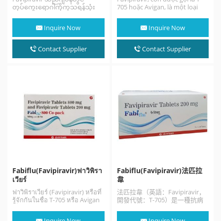
တုပ်ကွေးရောဂါကိုကုသရန်သုံး
705 hoặc Avigan, là một loại
သောဗိုင်းရပ်စ်ကာကွယ်ဆေးတစ်
thuốc chống vi rút thử…
ခုဖြစ်ပြီး SARS-CoV-2 အပါအ ၀ င်
Inquire Now
Inquire Now
အခြားဗိုင်းရပ်စ်ကူးစက်မှုများကို
လည်းကုသရန်လေ့လာနေသည်။
Fabiravir သည် COVID-19 ကို
Contact Supplier
Contact Supplier
ဂျပန်၊ ရုရှား၊ တူရကီနှင့်အိန္ဒိယတို့
တွင်အရေးပေါ်ခွင့်ပြုချက်
စည်းမျဉ်းများနှင့်အညီကုသရန်ခွင့်
ပြုလိုက်သည်။ ဆက်စပ်သတင်း
များ 《Favipiravir for the…
Fabiflu(Favipiravir)ฟาวิพิรา
Fabiflu(Favipiravir)法匹拉
เวียร์
韋
ฟาวิพิราเวียร์ (Favipiravir) หรือที่
法匹拉韋（英語：Favipiravir，
รู้จักกันในชื่อ T-705 หรือ Avigan
開發代號：T-705）是一種抗病
เป็นยาต้านไวรัสที่พัฒนาโดย
毒藥物，由日本富山大學醫學部
บริษัทโตยามะเคมิคอล (富山化学
白木公康教授與富士膠片旗下富
Inquire Now
Inquire Now