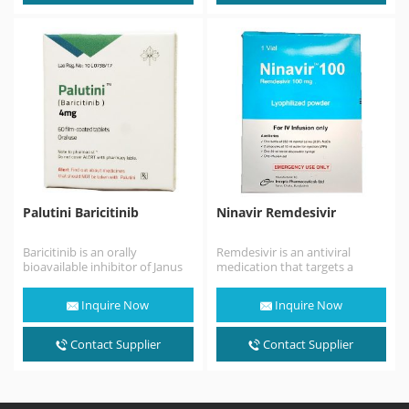
個國家抗擊新冠，並取得了良好
的效果。中國的Favipiravir全部
由浙江海正藥業供應，該企業也
被中國國務院相關部門授予抗擊
疫情「軍工廠」的榮譽稱號。 相
關報導 《Favipiravir for the
treatment of patients with
COVID-19: a systematic
review…
Palutini Baricitinib
Ninavir Remdesivir
Baricitinib is an orally
Remdesivir is an antiviral
bioavailable inhibitor of Janus
medication that targets a
kinases 1 and 2 (JAK1/2), with
range of viruses. It was
potential anti-inflammatory,…
originally developed over…
Inquire Now
Inquire Now
Contact Supplier
Contact Supplier