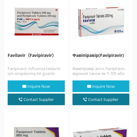
Favilavir（Favipiravir）
Фавіпіравір(Favipiravir)
Favipiravir, influenza tedavisi
Фавіпіравір англ. Favipiravir,
için onaylanmış bir guanin
відомий також як T-705 або
analoğudur. influenza, Ebola,
Авіган — синтетичний
sarı humma, chikungunya,
противірусний препарат, що
Inquire Now
Inquire Now
norovirus ve enterovirüs…
був розроблений…
Contact Supplier
Contact Supplier