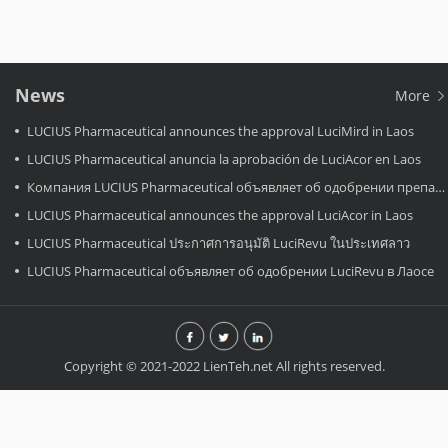
News
More
LUCIUS Pharmaceutical announces the approval LuciMird in Laos
LUCIUS Pharmaceutical anuncia la aprobación de LuciAcor en Laos
Компания LUCIUS Pharmaceutical объявляет об одобрении препарата LuciAcor в Лаосе.
LUCIUS Pharmaceutical announces the approval LuciAcor in Laos
LUCIUS Pharmaceutical ประกาศการอนุมัติ LuciRevu ในประเทศลาว
LUCIUS Pharmaceutical объявляет об одобрении LuciRevu в Лаосе
Copyright © 2021-2022 LienTeh.net All rights reserved.