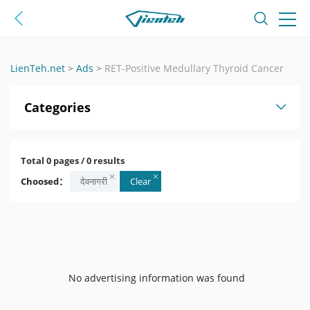
LienTeh.net
>
Ads
>
RET-Positive Medullary Thyroid Cancer
Categories
Total 0 pages / 0 results
Choosed：
देवनागरी
Clear
No advertising information was found