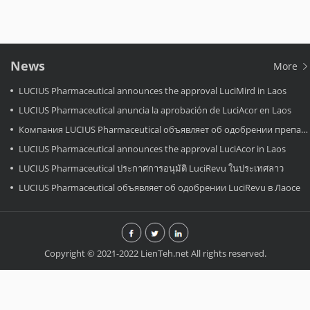
News
More
LUCIUS Pharmaceutical announces the approval LuciMird in Laos
LUCIUS Pharmaceutical anuncia la aprobación de LuciAcor en Laos
Компания LUCIUS Pharmaceutical объявляет об одобрении препарата LuciAcor в Лаосе.
LUCIUS Pharmaceutical announces the approval LuciAcor in Laos
LUCIUS Pharmaceutical ประกาศการอนุมัติ LuciRevu ในประเทศลาว
LUCIUS Pharmaceutical объявляет об одобрении LuciRevu в Лаосе
Copyright © 2021-2022 LienTeh.net All rights reserved.