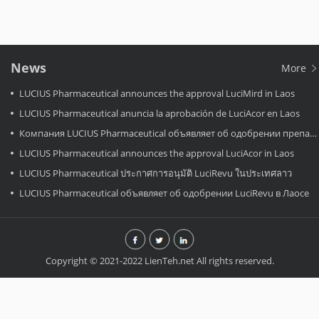
News
More
LUCIUS Pharmaceutical announces the approval LuciMird in Laos
LUCIUS Pharmaceutical anuncia la aprobación de LuciAcor en Laos
Компания LUCIUS Pharmaceutical объявляет об одобрении препарата LuciAcor в Лаосе.
LUCIUS Pharmaceutical announces the approval LuciAcor in Laos
LUCIUS Pharmaceutical ประกาศการอนุมัติ LuciRevu ในประเทศลาว
LUCIUS Pharmaceutical объявляет об одобрении LuciRevu в Лаосе
Copyright © 2021-2022 LienTeh.net All rights reserved.