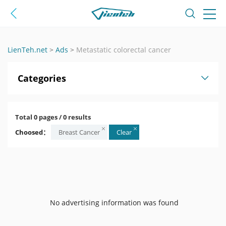
LienTeh.net
>
Ads
>
Metastatic colorectal cancer
Categories
Total 0 pages / 0 results
Choosed：
Breast Cancer
Clear
No advertising information was found