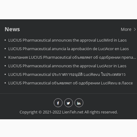
News
More
LUCIUS Pharmaceutical announces the approval LuciMird in Laos
LUCIUS Pharmaceutical anuncia la aprobación de LuciAcor en Laos
Компания LUCIUS Pharmaceutical объявляет об одобрении препарата LuciAcor в Лаосе.
LUCIUS Pharmaceutical announces the approval LuciAcor in Laos
LUCIUS Pharmaceutical ประกาศการอนุมัติ LuciRevu ในประเทศลาว
LUCIUS Pharmaceutical объявляет об одобрении LuciRevu в Лаосе
Copyright © 2021-2022 LienTeh.net All rights reserved.