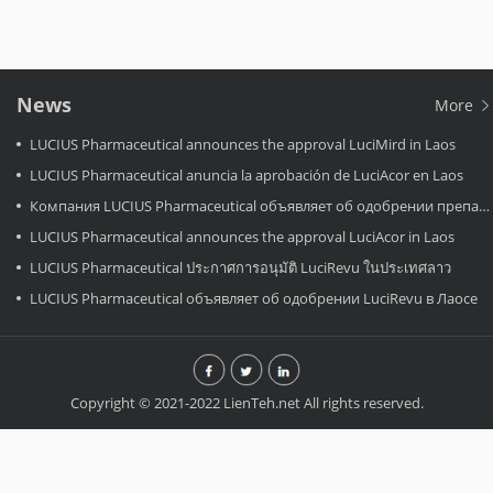
News
More
LUCIUS Pharmaceutical announces the approval LuciMird in Laos
LUCIUS Pharmaceutical anuncia la aprobación de LuciAcor en Laos
Компания LUCIUS Pharmaceutical объявляет об одобрении препарата LuciAcor в Лаосе.
LUCIUS Pharmaceutical announces the approval LuciAcor in Laos
LUCIUS Pharmaceutical ประกาศการอนุมัติ LuciRevu ในประเทศลาว
LUCIUS Pharmaceutical объявляет об одобрении LuciRevu в Лаосе
Copyright © 2021-2022 LienTeh.net All rights reserved.