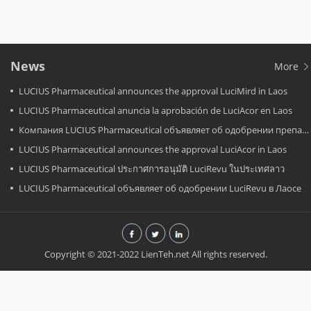
News
More
LUCIUS Pharmaceutical announces the approval LuciMird in Laos
LUCIUS Pharmaceutical anuncia la aprobación de LuciAcor en Laos
Компания LUCIUS Pharmaceutical объявляет об одобрении препарата LuciAcor в Лаосе.
LUCIUS Pharmaceutical announces the approval LuciAcor in Laos
LUCIUS Pharmaceutical ประกาศการอนุมัติ LuciRevu ในประเทศลาว
LUCIUS Pharmaceutical объявляет об одобрении LuciRevu в Лаосе
Copyright © 2021-2022 LienTeh.net All rights reserved.