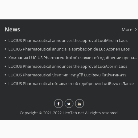
News
More
LUCIUS Pharmaceutical announces the approval LuciMird in Laos
LUCIUS Pharmaceutical anuncia la aprobación de LuciAcor en Laos
Компания LUCIUS Pharmaceutical объявляет об одобрении препарата LuciAcor в Лаосе.
LUCIUS Pharmaceutical announces the approval LuciAcor in Laos
LUCIUS Pharmaceutical ประกาศการอนุมัติ LuciRevu ในประเทศลาว
LUCIUS Pharmaceutical объявляет об одобрении LuciRevu в Лаосе
Copyright © 2021-2022 LienTeh.net All rights reserved.