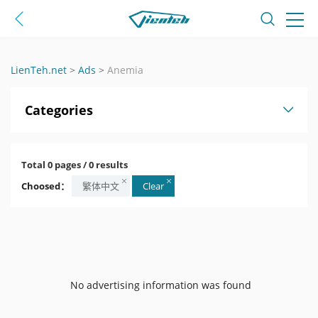
LienTeh.net
>
Ads
>
Anemia
Categories
Total 0 pages / 0 results
Choosed：
繁体中文
Clear
No advertising information was found