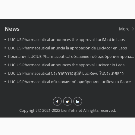
News
More
LUCIUS Pharmaceutical announces the approval LuciMird in Laos
LUCIUS Pharmaceutical anuncia la aprobación de LuciAcor en Laos
Компания LUCIUS Pharmaceutical объявляет об одобрении препарата LuciAcor в Лаосе.
LUCIUS Pharmaceutical announces the approval LuciAcor in Laos
LUCIUS Pharmaceutical ประกาศการอนุมัติ LuciRevu ในประเทศลาว
LUCIUS Pharmaceutical объявляет об одобрении LuciRevu в Лаосе
Copyright © 2021-2022 LienTeh.net All rights reserved.