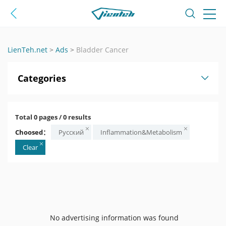
LienTeh.net
>
Ads
>
Bladder Cancer
Categories
Total 0 pages / 0 results
Choosed：
Русский
Inflammation&Metabolism
Clear
No advertising information was found