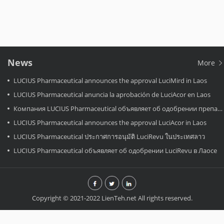
News
More
LUCIUS Pharmaceutical announces the approval LuciMird in Laos
LUCIUS Pharmaceutical anuncia la aprobación de LuciAcor en Laos
Компания LUCIUS Pharmaceutical объявляет об одобрении препарата LuciAcor в Лаосе.
LUCIUS Pharmaceutical announces the approval LuciAcor in Laos
LUCIUS Pharmaceutical ประกาศการอนุมัติ LuciRevu ในประเทศลาว
LUCIUS Pharmaceutical объявляет об одобрении LuciRevu в Лаосе
Copyright © 2021-2022 LienTeh.net All rights reserved.