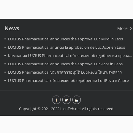
News
More
LUCIUS Pharmaceutical announces the approval LuciMird in Laos
LUCIUS Pharmaceutical anuncia la aprobación de LuciAcor en Laos
Компания LUCIUS Pharmaceutical объявляет об одобрении препарата LuciAcor в Лаосе.
LUCIUS Pharmaceutical announces the approval LuciAcor in Laos
LUCIUS Pharmaceutical ประกาศการอนุมัติ LuciRevu ในประเทศลาว
LUCIUS Pharmaceutical объявляет об одобрении LuciRevu в Лаосе
Copyright © 2021-2022 LienTeh.net All rights reserved.