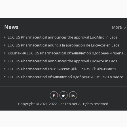
News
More
LUCIUS Pharmaceutical announces the approval LuciMird in Laos
LUCIUS Pharmaceutical anuncia la aprobación de LuciAcor en Laos
Компания LUCIUS Pharmaceutical объявляет об одобрении препарата LuciAcor в Лаосе.
LUCIUS Pharmaceutical announces the approval LuciAcor in Laos
LUCIUS Pharmaceutical ประกาศการอนุมัติ LuciRevu ในประเทศลาว
LUCIUS Pharmaceutical объявляет об одобрении LuciRevu в Лаосе
Copyright © 2021-2022 LienTeh.net All rights reserved.