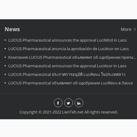
News
More
LUCIUS Pharmaceutical announces the approval LuciMird in Laos
LUCIUS Pharmaceutical anuncia la aprobación de LuciAcor en Laos
Компания LUCIUS Pharmaceutical объявляет об одобрении препарата LuciAcor в Лаосе.
LUCIUS Pharmaceutical announces the approval LuciAcor in Laos
LUCIUS Pharmaceutical ประกาศการอนุมัติ LuciRevu ในประเทศลาว
LUCIUS Pharmaceutical объявляет об одобрении LuciRevu в Лаосе
Copyright © 2021-2022 LienTeh.net All rights reserved.