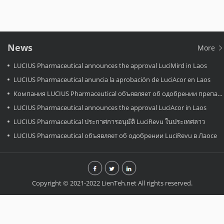
News
More
LUCIUS Pharmaceutical announces the approval LuciMird in Laos
LUCIUS Pharmaceutical anuncia la aprobación de LuciAcor en Laos
Компания LUCIUS Pharmaceutical объявляет об одобрении препарата LuciAcor в Лаосе.
LUCIUS Pharmaceutical announces the approval LuciAcor in Laos
LUCIUS Pharmaceutical ประกาศการอนุมัติ LuciRevu ในประเทศลาว
LUCIUS Pharmaceutical объявляет об одобрении LuciRevu в Лаосе
Copyright © 2021-2022 LienTeh.net All rights reserved.