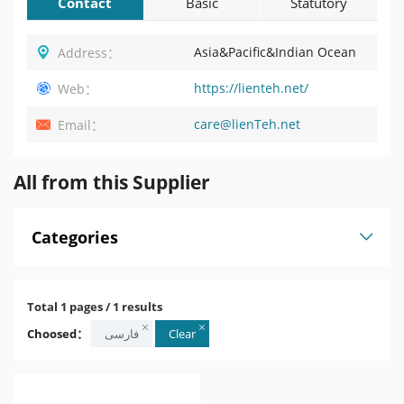
Contact
Basic
Statutory
Information
Profile
Asia&Pacific&Indian Ocean
Address：
https://lienteh.net/
Web：
care@lienTeh.net
Email：
All from this Supplier
Categories
Total 1 pages / 1 results
Choosed：
Clear