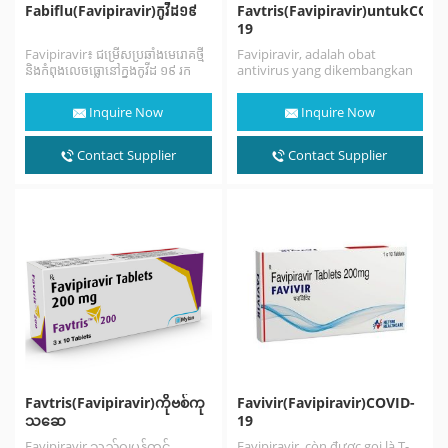
Fabiflu(Favipiravir)កូវីដ១៩
Favtris(Favipiravir)untukCOVI
19
Favipiravir៖ ជម្រើសប្រឆាំងមេរោគថ្មី
Favipiravir, adalah obat
និងកំពុងលេចធ្លោនៅក្នុងកូវីដ ១៩ រក
antivirus yang dikembangkan
ឃើញដោយក្រុម
oleh Toyama Chemical (anak
ហ៊ុនតូយ៉ាម៉ាខេមបូឌាខូអិលធីឌីនៅ
perusahaan Fujifilm). Obat ini
Inquire Now
Inquire Now
ប្រទេសជប៉ុន favipiravir គឺជា
memiliki aktivitas…
អាណាឡូក pyrazine ដែលបានកែប្រែ
ដែលត្រូវបានអនុម័តដំបូងសម្រាប់ការប្រើ
Contact Supplier
Contact Supplier
ប្រាស់ព្យាបាលក្នុងករណីធន់នឹងជំងឺ
ផ្តាសាយ។ មេរោគប្រឆាំងមេរោគកំណត់
គោលដៅអង់ហ្ស៊ីម RNA polymerase
(RdRp) ដែលចាំបាច់សម្រាប់ការចម្លង
និងចម្លងហ្សែនមេរោគ។ មិនត្រឹមតែហ្វា
ហ្វីភីរ៉ាវីររារាំងការចម្លងមេរោគផ្តាសាយ A
និង…
Favtris(Favipiravir)ကိုဗစ်ကု
Favivir(Favipiravir)COVID-
သဆေ
19
Favipiravir သည်ဂျပန်တွင်
Favipiravir, còn được gọi là T-