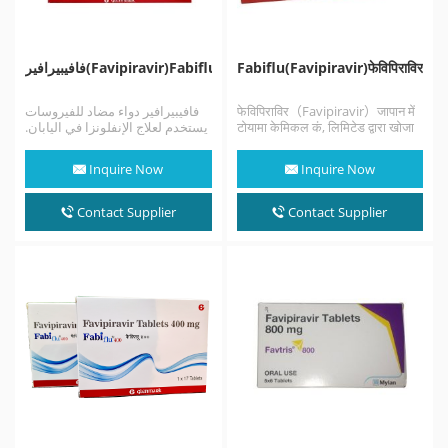
فافيبيرافير(Favipiravir)Fabiflu
Fabiflu(Favipiravir)फेविपिराविर
فافيبيرافير دواء مضاد للفيروسات
फेविपिराविर（Favipiravir）जापान में
يستخدم لعلاج الإنفلونزا في اليابان.
टोयामा केमिकल कं, लिमिटेड द्वारा खोजा
تتم دراسته أيضًا لعلاج عدد من
गया, फेविपिरवीर एक संशोधित पाइराज़िन
الالتهابات…
एनालॉग है जिसे…
Inquire Now
Inquire Now
Contact Supplier
Contact Supplier