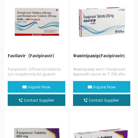
Favilavir（Favipiravir）
Фавіпіравір(Favipiravir)
Favipiravir, influenza tedavisi
Фавіпіравір англ. Favipiravir,
için onaylanmış bir guanin
відомий також як T-705 або
analoğudur. influenza, Ebola,
Авіган — синтетичний
sarı humma, chikungunya,
противірусний препарат, що
Inquire Now
Inquire Now
norovirus ve enterovirüs…
був розроблений…
Contact Supplier
Contact Supplier