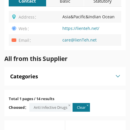
Contact
Basic
Statutory
Information
Profile
Asia&Pacific&Indian Ocean
Address：
https://lienteh.net/
Web：
care@lienTeh.net
Email：
All from this Supplier
Categories
Total 1 pages / 14 results
Choosed：
Anti Infective Drugs
Clear