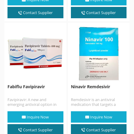
工業) ของประเทศญี่ปุ่น มีฤทธิ์ต่อ
山化學工業（今 富士膠片富山化
ต้านอาร์เอ็นเอไวรัสหลายชนิด ​ใน
學）共同研發，該藥能夠對抗多
เดือนกุมภาพันธ์ พ.ศ. ได้รับการ
種RNA病毒。法匹拉韋是吡嗪醯
Contact Supplier
Contact Supplier
ศึกษาแบบสุ่มในประเทศจีนเพื่อ
胺衍生物，它具有降低流感病
ทำการทดลองรักษาโรค COVID-
毒、西尼羅河病毒、黃熱病、口
19 (โรคติดเชื้อโคโรนาไวรัส
蹄疫病毒以及其他多種病毒活性
2019)…
的作用。還被證明了能夠抑制活
性如腸道病毒和裂谷熱。在動物
試驗中，法匹拉韋對茲卡病毒表
現出有限的效力，但效果差於其
他抗病毒藥如MK-608。該藥還
表現出對抗狂犬病的功效，並已
被實驗性的用於治療感染狂犬病
毒的患者。 2020年2月，法匹拉
韋在中國被用於2019冠狀病毒病
的試驗性治療。3月17日，在武
漢和深圳進行的試驗中發現該藥
能有效治療感染者。早期報告表
Fabiflu Favipiravir
Ninavir Remdesivir
明該藥可有效治療該疾病。其片
劑的劑型使其具有很好的藥物可
及性，同時也非常有利於減輕醫
Favipiravir: A new and
Remdesivir is an antiviral
療資源負擔，非重症患者可居家
emerging antiviral option in
medication that targets a
隔離自行服藥。Favipiravir在中
COVID-19. Discovered by
range of viruses. It was
國一上市，即被中國國務院列為
Toyama Chemical Co., Ltd. in…
originally developed over…
「重要抗疫物資」， 其供應接受
Inquire Now
Inquire Now
中國政府統一調配。新冠以來，
Favipiravir除滿足國內診療和戰
Contact Supplier
Contact Supplier
略儲備需求外，還馳援海外30餘