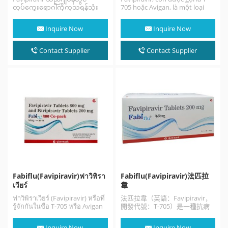
တုပ်ကွေးရောဂါကိုကုသရန်သုံး
705 hoặc Avigan, là một loại
သောဗိုင်းရပ်စ်ကာကွယ်ဆေးတစ်
thuốc chống vi rút thử…
ခုဖြစ်ပြီး SARS-CoV-2 အပါအ ၀ င်
Inquire Now
Inquire Now
အခြားဗိုင်းရပ်စ်ကူးစက်မှုများကို
လည်းကုသရန်လေ့လာနေသည်။
Fabiravir သည် COVID-19 ကို
Contact Supplier
Contact Supplier
ဂျပန်၊ ရုရှား၊ တူရကီနှင့်အိန္ဒိယတို့
တွင်အရေးပေါ်ခွင့်ပြုချက်
စည်းမျဉ်းများနှင့်အညီကုသရန်ခွင့်
ပြုလိုက်သည်။ ဆက်စပ်သတင်း
များ 《Favipiravir for the…
Fabiflu(Favipiravir)ฟาวิพิรา
Fabiflu(Favipiravir)法匹拉
เวียร์
韋
ฟาวิพิราเวียร์ (Favipiravir) หรือที่
法匹拉韋（英語：Favipiravir，
รู้จักกันในชื่อ T-705 หรือ Avigan
開發代號：T-705）是一種抗病
เป็นยาต้านไวรัสที่พัฒนาโดย
毒藥物，由日本富山大學醫學部
บริษัทโตยามะเคมิคอล (富山化学
白木公康教授與富士膠片旗下富
Inquire Now
Inquire Now