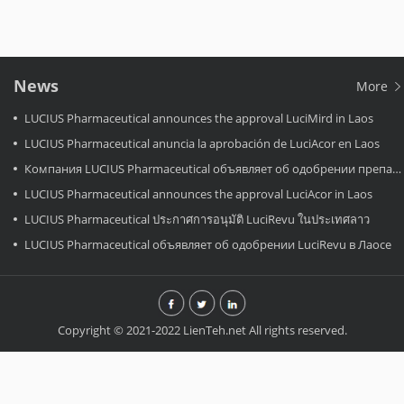
News
More
LUCIUS Pharmaceutical announces the approval LuciMird in Laos
LUCIUS Pharmaceutical anuncia la aprobación de LuciAcor en Laos
Компания LUCIUS Pharmaceutical объявляет об одобрении препарата LuciAcor в Лаосе.
LUCIUS Pharmaceutical announces the approval LuciAcor in Laos
LUCIUS Pharmaceutical ประกาศการอนุมัติ LuciRevu ในประเทศลาว
LUCIUS Pharmaceutical объявляет об одобрении LuciRevu в Лаосе
Copyright © 2021-2022 LienTeh.net All rights reserved.