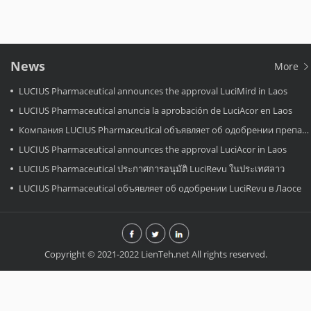
News
More
LUCIUS Pharmaceutical announces the approval LuciMird in Laos
LUCIUS Pharmaceutical anuncia la aprobación de LuciAcor en Laos
Компания LUCIUS Pharmaceutical объявляет об одобрении препарата LuciAcor в Лаосе.
LUCIUS Pharmaceutical announces the approval LuciAcor in Laos
LUCIUS Pharmaceutical ประกาศการอนุมัติ LuciRevu ในประเทศลาว
LUCIUS Pharmaceutical объявляет об одобрении LuciRevu в Лаосе
Copyright © 2021-2022 LienTeh.net All rights reserved.