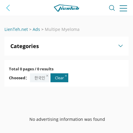
LienTeh.net
>
Ads
>
Multipe Myeloma
Categories
Total 0 pages / 0 results
Choosed：
한국인
Clear
No advertising information was found