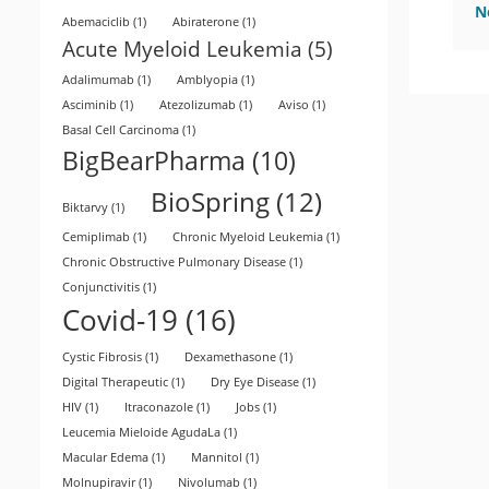
N
Abemaciclib
(1)
Abiraterone
(1)
Acute Myeloid Leukemia
(5)
Adalimumab
(1)
Amblyopia
(1)
Asciminib
(1)
Atezolizumab
(1)
Aviso
(1)
Basal Cell Carcinoma
(1)
BigBearPharma
(10)
BioSpring
(12)
Biktarvy
(1)
Cemiplimab
(1)
Chronic Myeloid Leukemia
(1)
Chronic Obstructive Pulmonary Disease
(1)
Conjunctivitis
(1)
Covid-19
(16)
Cystic Fibrosis
(1)
Dexamethasone
(1)
Digital Therapeutic
(1)
Dry Eye Disease
(1)
HIV
(1)
Itraconazole
(1)
Jobs
(1)
Leucemia Mieloide AgudaLa
(1)
Macular Edema
(1)
Mannitol
(1)
Molnupiravir
(1)
Nivolumab
(1)