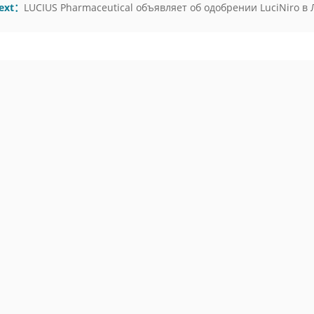
ext：
LUCIUS Pharmaceutical объявляет об одобрении LuciNiro в 