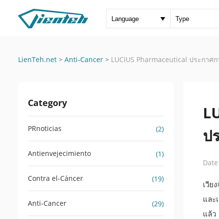
LienTeh.net
>
Anti-Cancer
>
LUCIUS Pharmaceutical ประกาศกา
Category
LU
PRnoticias
(2)
ป
Antienvejecimiento
(1)
Date
Contra el-Cáncer
(19)
เวีย
และเ
Anti-Cancer
(29)
แล้ว