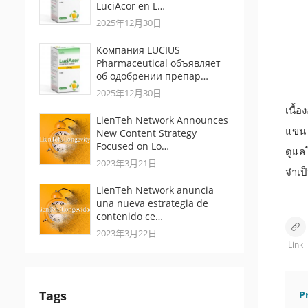
LuciAcor en L…
2025年12月30日
Компания LUCIUS
Pharmaceutical объявляет
об одобрении препар…
2025年12月30日
เนื้อ
LienTeh Network Announces
แขน ข
New Content Strategy
Focused on Lo…
ดูแล
2023年3月21日
จำเป็
LienTeh Network anuncia
una nueva estrategia de
contenido ce…
2023年3月22日
Link
Tags
P