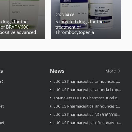
2023-04-06
 drugs for the
5 targeted drugs for the
 of BRAF V600
treatment of
positive advanced
Thrombocytopenia
cell lung cancer
Us
News
More
or：
LUCIUS Pharmaceutical announces the approval LuciMird in Laos
LUCIUS Pharmaceutical anuncia la aprobación de LuciAcor en Laos
Компания LUCIUS Pharmaceutical объявляет об одобрении препарата LuciAcor в Лаосе.
net
LUCIUS Pharmaceutical announces the approval LuciAcor in Laos
LUCIUS Pharmaceutical ประกาศการอนุมัติ LuciRevu ในประเทศลาว
net
LUCIUS Pharmaceutical объявляет об одобрении LuciRevu в Лаосе