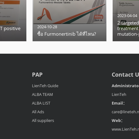
2023-04-04
2 targeted
2024-10-28
T positive
treatment
ซื้อ Furmonertinib ได้ที่ไหน?
mutation-
non-small 
(NSCLC)
PAP
Contact 
LienTeh Guide
Administrat
ALBA TEAM
LienTeh
ALBA LIST
Email：
All Ads
care@lineteh.
All suppliers
Web：
www.LienTeh.