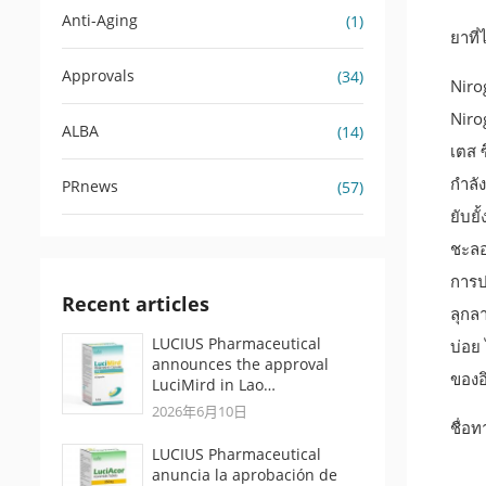
Anti-Aging
(1)
ยาที่
Approvals
(34)
Niro
Niro
ALBA
(14)
เตส ซ
กำลั
PRnews
(57)
ยับยั
ชะลอ
การป
Recent articles
ลุกล
LUCIUS Pharmaceutical
บ่อย
announces the approval
ของอ
LuciMird in Lao…
2026年6月10日
ชื่อ
LUCIUS Pharmaceutical
anuncia la aprobación de