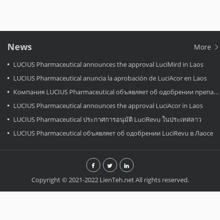
News
More
LUCIUS Pharmaceutical announces the approval LuciMird in Laos
LUCIUS Pharmaceutical anuncia la aprobación de LuciAcor en Laos
Компания LUCIUS Pharmaceutical объявляет об одобрении препарата LuciAcor в Лаосе.
LUCIUS Pharmaceutical announces the approval LuciAcor in Laos
LUCIUS Pharmaceutical ประกาศการอนุมัติ LuciRevu ในประเทศลาว
LUCIUS Pharmaceutical объявляет об одобрении LuciRevu в Лаосе
Copyright © 2021-2022 LienTeh.net All rights reserved.