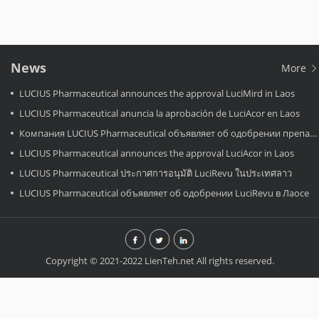
News
More
LUCIUS Pharmaceutical announces the approval LuciMird in Laos
LUCIUS Pharmaceutical anuncia la aprobación de LuciAcor en Laos
Компания LUCIUS Pharmaceutical объявляет об одобрении препарата LuciAcor в Лаосе.
LUCIUS Pharmaceutical announces the approval LuciAcor in Laos
LUCIUS Pharmaceutical ประกาศการอนุมัติ LuciRevu ในประเทศลาว
LUCIUS Pharmaceutical объявляет об одобрении LuciRevu в Лаосе
Copyright © 2021-2022 LienTeh.net All rights reserved.